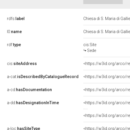
rdfs:
label
Chiesa di S. Maria di Galli
l0:
name
Chiesa di S. Maria di Galli
rdf:
type
cis:Site
Sede
cis:
siteAddress
<https://w3id.org/arco
a-cat:
isDescribedByCatalogueRecord
<https://w3id.org/arco
a-cd:
hasDocumentation
<https://w3id.org/arco
a-dd:
hasDesignationInTime
<https://w3id.org/arco/
<https://w3id.org/arco/r
a-loc:
hasSiteType
<https://w3id.org/arco/r