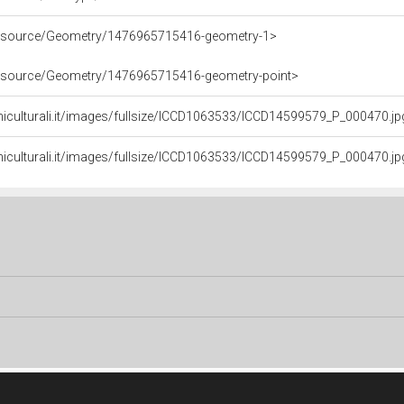
/resource/Geometry/1476965715416-geometry-1>
/resource/Geometry/1476965715416-geometry-point>
niculturali.it/images/fullsize/ICCD1063533/ICCD14599579_P_000470.jp
niculturali.it/images/fullsize/ICCD1063533/ICCD14599579_P_000470.jp