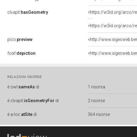
clvapit:
hasGeometry
<https://w3id.org/arco
<https://w3id.org/arco
pico:
preview
<http://www.sigecweb.be
foaf:
depiction
<http://www.sigecweb.be
RELAZIONI INVERSE
è
owl:
sameAs
di
1 risorsa
è
clvapit:
isGeometryFor
di
2 risorse
è
a-loc:
atSite
di
364 risorse