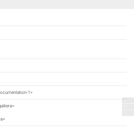
documentation-1>
alliera>
ra>