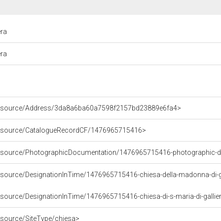
era
era
/resource/Address/3da8a6ba60a7598f2157bd23889e6fa4>
/resource/CatalogueRecordCF/1476965715416>
/resource/PhotographicDocumentation/1476965715416-photographic-
resource/DesignationInTime/1476965715416-chiesa-della-madonna-di-g
esource/DesignationInTime/1476965715416-chiesa-di-s-maria-di-gallie
esource/SiteType/chiesa>