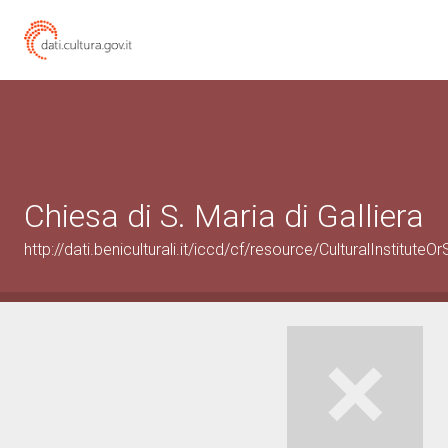
Chiesa di S. Maria di Galliera
http://dati.beniculturali.it/iccd/cf/resource/CulturalInstitu