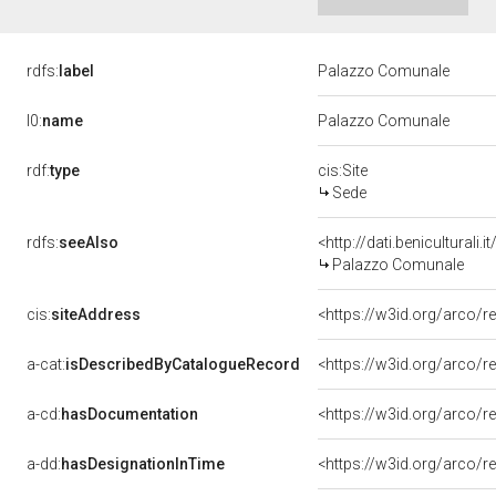
rdfs:
label
Palazzo Comunale
l0:
name
Palazzo Comunale
rdf:
type
cis:Site
Sede
rdfs:
seeAlso
<http://dati.benicultural
Palazzo Comunale
cis:
siteAddress
<https://w3id.org/arco
a-cat:
isDescribedByCatalogueRecord
<https://w3id.org/arco
a-cd:
hasDocumentation
a-dd:
hasDesignationInTime
<https://w3id.org/arco