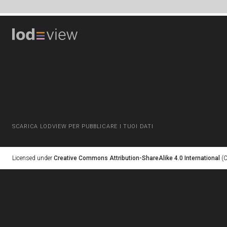
SCARICA LODVIEW PER PUBBLICARE I TUOI DATI
Licensed under
Creative Commons Attribution-ShareAlike 4.0 International
(C