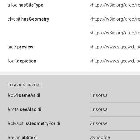
a-loc:
hasSiteType
<https://w3id.org/arco/
clvapit:
hasGeometry
<https://w3id.org/arco
<https://w3id.org/arco
pico:
preview
<https://www.sigecweb.b
foaf:
depiction
<https://www.sigecweb.b
RELAZIONI INVERSE
è
owl:
sameAs
di
1 risorsa
è
rdfs:
seeAlso
di
1 risorsa
è
clvapit:
isGeometryFor
di
2 risorse
è
a-loc:
atSite
di
28 risorse