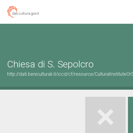
Chiesa di S. Sepolcro
http://dati.beniculturali.it/iccd/cf/resource/CulturalInstitu