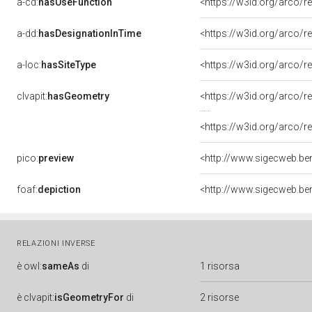
a-cd:
hasUseFunction
<https://w3id.org/arco/
a-dd:
hasDesignationInTime
<https://w3id.org/arco/
a-loc:
hasSiteType
<https://w3id.org/arco/r
clvapit:
hasGeometry
<https://w3id.org/arco
<https://w3id.org/arco
pico:
preview
foaf:
depiction
RELAZIONI INVERSE
è
owl:
sameAs
di
1 risorsa
è
clvapit:
isGeometryFor
di
2 risorse