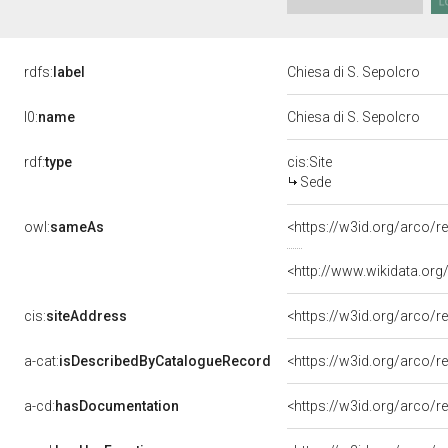
rdfs:
label
Chiesa di S. Sepolcro
l0:
name
Chiesa di S. Sepolcro
rdf:
type
cis:Site
Sede
owl:
sameAs
<https://w3id.org/arco/
<http://www.wikidata.org
cis:
siteAddress
<https://w3id.org/arco
a-cat:
isDescribedByCatalogueRecord
<https://w3id.org/arco
a-cd:
hasDocumentation