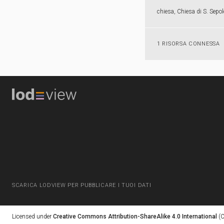
chiesa, Chiesa di S. Sepol
1 RISORSA CONNESSA
SCARICA LODVIEW PER PUBBLICARE I TUOI DATI
Licensed under
Creative Commons Attribution-ShareAlike 4.0 International
(C