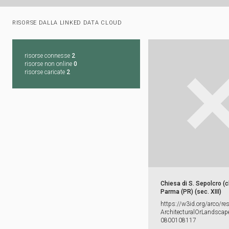
RISORSE DALLA LINKED DATA CLOUD
risorse connesse
2
risorse non online
0
risorse caricate
2
Chiesa di S. Sepolcro (c
Parma (PR) (sec. XIII)
https:​/​/​w3id.​org/​arco/​re
ArchitecturalOrLandscape
0800108117