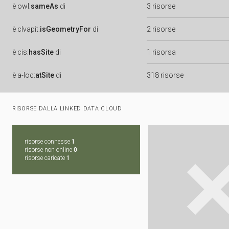
è
owl:
sameAs
di
3 risorse
è
clvapit:
isGeometryFor
di
2 risorse
è
cis:
hasSite
di
1 risorsa
è
a-loc:
atSite
di
318 risorse
RISORSE DALLA LINKED DATA CLOUD
risorse connesse
1
risorse non online
0
risorse caricate
1