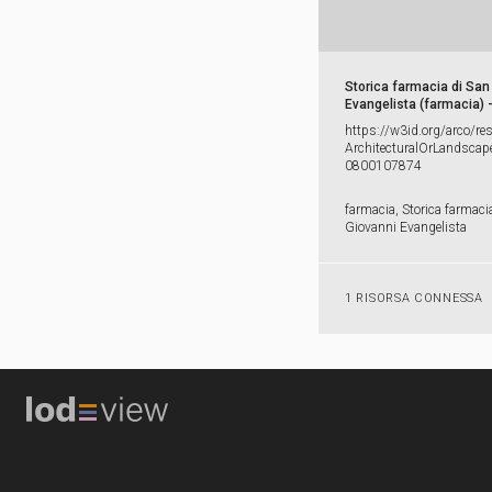
Storica farmacia di San
Evangelista (farmacia) 
https:​/​/​w3id.​org/​arco/​re
ArchitecturalOrLandscape
0800107874
farmacia, Storica farmaci
Giovanni Evangelista
1 RISORSA CONNESSA