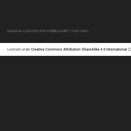
SCARICA LODVIEW PER PUBBLICARE I TUOI DATI
Licensed under
Creative Commons Attribution-ShareAlike 4.0 International
(C