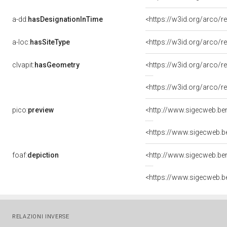
a-dd:
hasDesignationInTime
a-loc:
hasSiteType
<https://w3id.org/arco/r
clvapit:
hasGeometry
<https://w3id.org/arco
<https://w3id.org/arco
pico:
preview
foaf:
depiction
RELAZIONI INVERSE