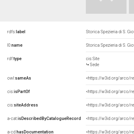
rdfs:
label
Storica Spezieria di S. Gi
l0:
name
Storica Spezieria di S. Gi
rdf:
type
cis:Site
Sede
owl:
sameAs
<https://w3id.org/arco/
cis:
isPartOf
<https://w3id.org/arco/
cis:
siteAddress
<https://w3id.org/arco
a-cat:
isDescribedByCatalogueRecord
<https://w3id.org/arco
a-cd:
hasDocumentation