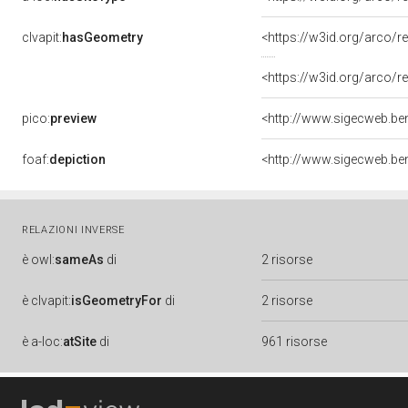
clvapit:
hasGeometry
<https://w3id.org/arco
<https://w3id.org/arco
pico:
preview
foaf:
depiction
RELAZIONI INVERSE
è
owl:
sameAs
di
2 risorse
è
clvapit:
isGeometryFor
di
2 risorse
è
a-loc:
atSite
di
961 risorse