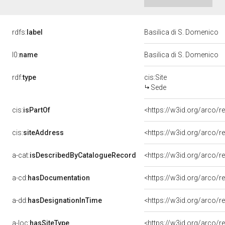
rdfs:
label
Basilica di S. Domenico
l0:
name
Basilica di S. Domenico
rdf:
type
cis:Site
Sede
cis:
isPartOf
<https://w3id.org/arco
cis:
siteAddress
<https://w3id.org/arco
a-cat:
isDescribedByCatalogueRecord
<https://w3id.org/arco
a-cd:
hasDocumentation
a-dd:
hasDesignationInTime
<https://w3id.org/arco/
a-loc:
hasSiteType
<https://w3id.org/arco/r