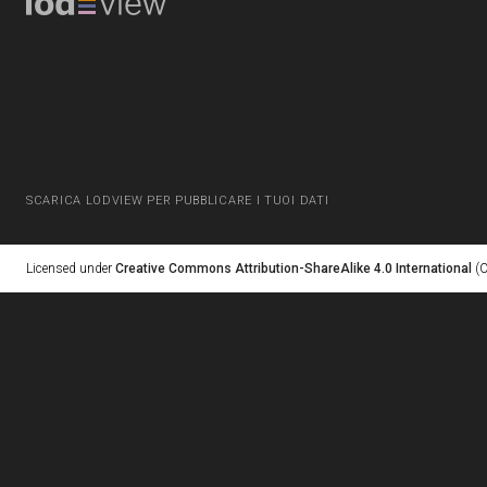
SCARICA LODVIEW PER PUBBLICARE I TUOI DATI
Licensed under
Creative Commons Attribution-ShareAlike 4.0 International
(C