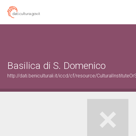
Basilica di S. Domenico
http://dati.beniculturali.it/iccd/cf/resource/CulturalInstitu