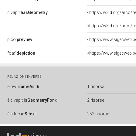
clvapit:
hasGeometry
<https://w3id.org/arco
<https://w3id.org/arco
pico:
preview
foaf:
depiction
RELAZIONI INVERSE
è
owl:
sameAs
di
1 risorsa
è
clvapit:
isGeometryFor
di
2 risorse
è
a-loc:
atSite
di
252 risorse