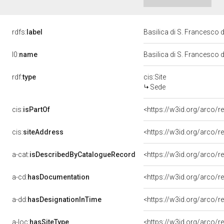
rdfs:
label
Basilica di S. Francesco 
l0:
name
Basilica di S. Francesco 
rdf:
type
cis:Site
Sede
cis:
isPartOf
<https://w3id.org/arco/
cis:
siteAddress
<https://w3id.org/arco
a-cat:
isDescribedByCatalogueRecord
<https://w3id.org/arco
a-cd:
hasDocumentation
a-dd:
hasDesignationInTime
<https://w3id.org/arco/
a-loc:
hasSiteType
<https://w3id.org/arco/r