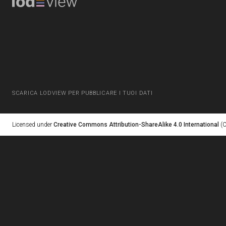
SCARICA LODVIEW PER PUBBLICARE I TUOI DATI
Licensed under
Creative Commons Attribution-ShareAlike 4.0 International
(C