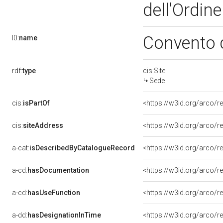
dell'Ordine
Convento d
l0:
name
rdf:
type
cis:Site
Sede
cis:
isPartOf
<https://w3id.org/arco/r
cis:
siteAddress
<https://w3id.org/arco
a-cat:
isDescribedByCatalogueRecord
<https://w3id.org/arco
a-cd:
hasDocumentation
a-cd:
hasUseFunction
<https://w3id.org/arco/
a-dd:
hasDesignationInTime
<https://w3id.org/arco/