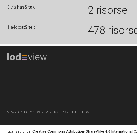
2 risorse
è
cis:
hasSite
di
478 risors
è
a-loc:
atSite
di
SCARICA LODVIEW PER PUBBLICARE I TUOI DATI
Licensed under
Creative Commons Attribution-ShareAlike 4.0 International
(C