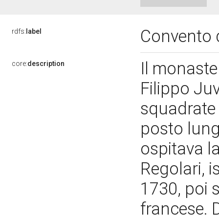
Convento d
rdfs:
label
Il monaster
core:
description
Filippo Ju
squadrate 
posto lungo
ospitava l
Regolari, i
1730, poi 
francese. D