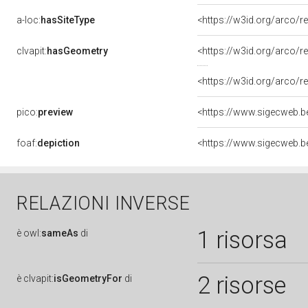
a-loc:
hasSiteType
<https://w3id.org/arco/r
clvapit:
hasGeometry
<https://w3id.org/arco
<https://w3id.org/arco
pico:
preview
foaf:
depiction
RELAZIONI INVERSE
1 risorsa
è
owl:
sameAs
di
2 risorse
è
clvapit:
isGeometryFor
di