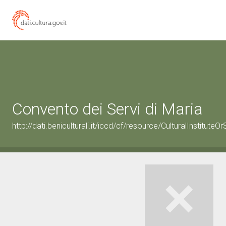
Convento dei Servi di Maria
http://dati.beniculturali.it/iccd/cf/resource/CulturalInstitu