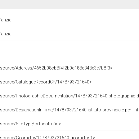
nfanzia
nfanzia
/resource/Address/4652b08cb8f4f2b0d188c348e3e7b8f3>
/resource/CatalogueRecordCF/1478793721640>
/resource/PhotographicDocumentation/1478793721640-photographic-
esource/DesignationInTime/1478793721640-istituto-provinciale-per-lin
esource/SiteType/orfanotrofio>
/resource/Geometry/1478793721640-geometry-1>