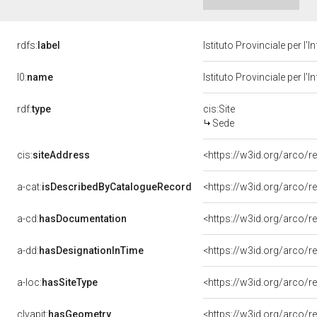
rdfs:
label
Istituto Provinciale per l'I
l0:
name
Istituto Provinciale per l'I
rdf:
type
cis:Site
Sede
cis:
siteAddress
<https://w3id.org/arco
a-cat:
isDescribedByCatalogueRecord
<https://w3id.org/arco
a-cd:
hasDocumentation
<https://w3id.org/arco
a-dd:
hasDesignationInTime
<https://w3id.org/arco/r
a-loc:
hasSiteType
<https://w3id.org/arco/r
clvapit:
hasGeometry
<https://w3id.org/arco