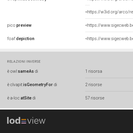
<https://w3id.org/arco
pico:
preview
<https://www.sigecweb.be
foaf:
depiction
<https://www.sigecweb.be
RELAZIONI INVERSE
è
owl:
sameAs
di
1 risorsa
è
clvapit:
isGeometryFor
di
2 risorse
è
a-loc:
atSite
di
57 risorse