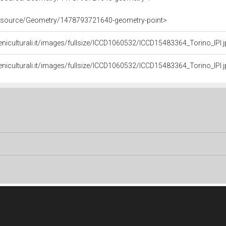
/resource/Geometry/1478793721640-geometry-point>
niculturali.it/images/fullsize/ICCD1060532/ICCD15483364_Torino_IPI.
niculturali.it/images/fullsize/ICCD1060532/ICCD15483364_Torino_IPI.