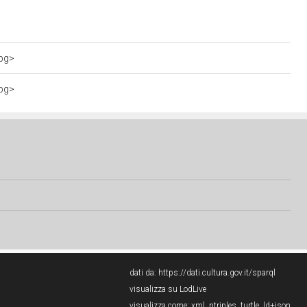
jpg>
jpg>
dati da:
https://dati.cultura.gov.it/sparql
visualizza su LodLive
visualizza come:
xml
,
ntriples
,
turtle
,
ld+json