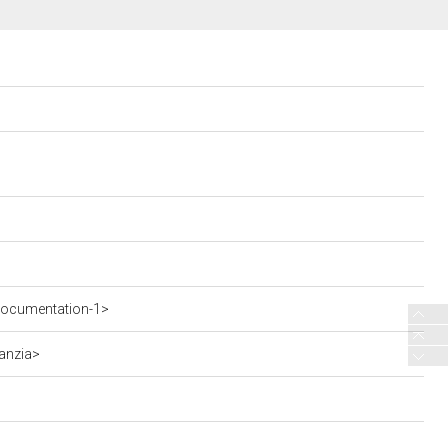
documentation-1>
fanzia>