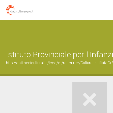
Istituto Provinciale per l'Infanz
http://dati.beniculturali.it/iccd/cf/resource/CulturalInstitu