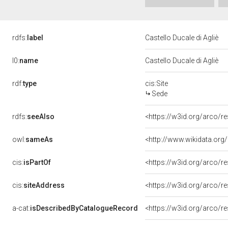
rdfs:
label
Castello Ducale di Agliè
l0:
name
Castello Ducale di Agliè
rdf:
type
cis:Site
Sede
rdfs:
seeAlso
<https://w3id.org/arco/
owl:
sameAs
<http://www.wikidata.org
cis:
isPartOf
cis:
siteAddress
<https://w3id.org/arco
a-cat:
isDescribedByCatalogueRecord
<https://w3id.org/arco