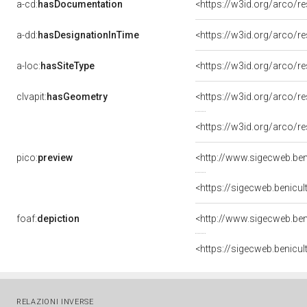
a-cd:
hasDocumentation
a-dd:
hasDesignationInTime
<https://w3id.org/arco/r
a-loc:
hasSiteType
<https://w3id.org/arco/r
clvapit:
hasGeometry
<https://w3id.org/arco
<https://w3id.org/arco/
pico:
preview
<https://sigecweb.benic
foaf:
depiction
<https://sigecweb.benic
RELAZIONI INVERSE