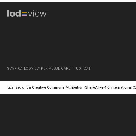
SCARICA LODVIEW PER PUBBLICARE I TUOI DATI
Licensed under
Creative Commons Attribution-ShareAlike 4.0 International
(C