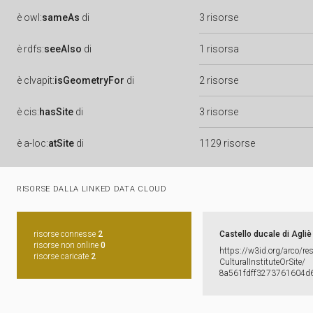
è
owl:
sameAs
di
3 risorse
è
rdfs:
seeAlso
di
1 risorsa
è
clvapit:
isGeometryFor
di
2 risorse
è
cis:
hasSite
di
3 risorse
è
a-loc:
atSite
di
1129 risorse
RISORSE DALLA LINKED DATA CLOUD
risorse connesse
2
Castello ducale di Agliè
risorse non online
0
https:​/​/​w3id.​org/​arco/​re
risorse caricate
2
CulturalInstituteOrSite/​
8a561fdff3273761604d