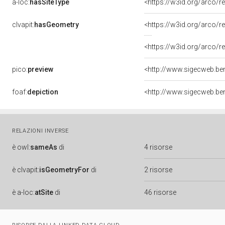
a-loc:
hasSiteType
<https://w3id.org/arco/r
clvapit:
hasGeometry
<https://w3id.org/arco
<https://w3id.org/arco
pico:
preview
foaf:
depiction
RELAZIONI INVERSE
è
owl:
sameAs
di
4 risorse
è
clvapit:
isGeometryFor
di
2 risorse
è
a-loc:
atSite
di
46 risorse