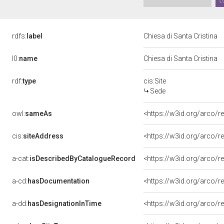
rdfs:
label
Chiesa di Santa Cristina
l0:
name
Chiesa di Santa Cristina
rdf:
type
cis:Site
Sede
owl:
sameAs
<https://w3id.org/arco/
cis:
siteAddress
<https://w3id.org/arco
a-cat:
isDescribedByCatalogueRecord
<https://w3id.org/arco
a-cd:
hasDocumentation
a-dd:
hasDesignationInTime
<https://w3id.org/arco/