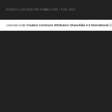
SCARICA LODVIEW PER PUBBLICARE I TUOI DATI
Licensed under
Creative Commons Attribution-ShareAlike 4.0 International
(C