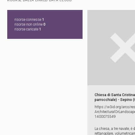
RISORSE DALLA LINKED DATA CLOUD
risorse connesse
1
risorse non online
0
risorse caricate
1
Chiesa di Santa Cristina
parrocchiale) - Sepino (
https:​/​/​w3id.​org/​arco/​re
ArchitecturalOrLandscape
1400075549
La chiesa, a tre navate, è 
rettangolare, volumetrica