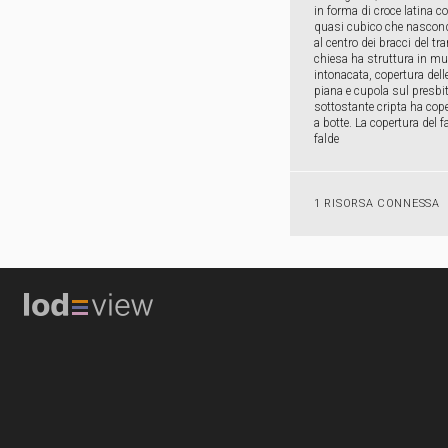
in forma di croce latina co
quasi cubico che nascond
al centro dei bracci del tr
chiesa ha struttura in mu
intonacata, copertura dell
piana e cupola sul presbit
sottostante cripta ha cope
a botte. La copertura del f
falde
1 RISORSA CONNESSA