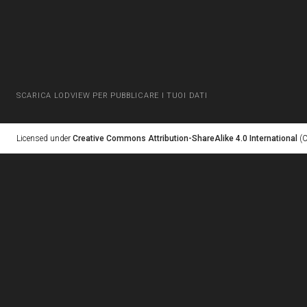
SCARICA LODVIEW PER PUBBLICARE I TUOI DATI
Licensed under
Creative Commons Attribution-ShareAlike 4.0 International
(C