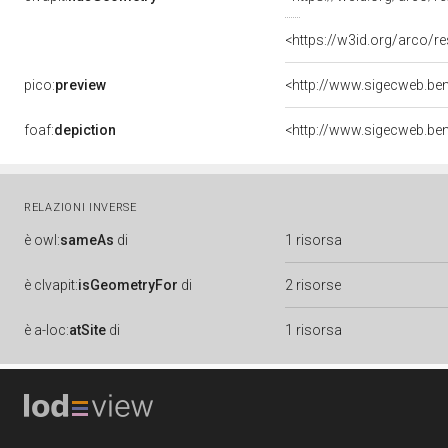
<https://w3id.org/arco
pico:
preview
foaf:
depiction
RELAZIONI INVERSE
è
owl:
sameAs
di
1 risorsa
è
clvapit:
isGeometryFor
di
2 risorse
è
a-loc:
atSite
di
1 risorsa