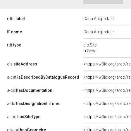
rdfs:
label
Casa Arcipretale
l0:
name
Casa Arcipretale
rdf:
type
cis:Site
Sede
cis:
siteAddress
<https://w3id.org/arco
a-cat:
isDescribedByCatalogueRecord
<https://w3id.org/arco
a-cd:
hasDocumentation
a-dd:
hasDesignationInTime
<https://w3id.org/arco/
a-loc:
hasSiteType
<https://w3id.org/arco/r
clvapit:
hasGeometry
<https://w3id.org/arco/