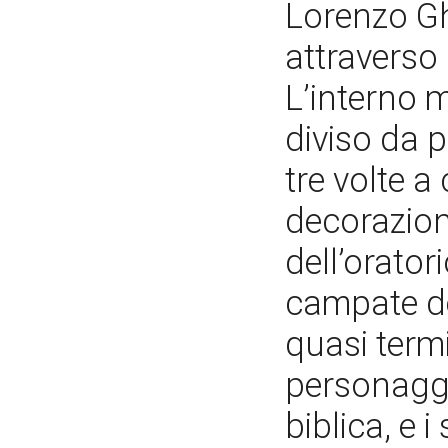
Lorenzo Ghi
attraverso 
L’interno 
diviso da p
tre volte a
decorazione
dell’orator
campate del
quasi termi
personaggi 
biblica, e i