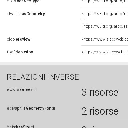
a-loc:
hasSiteType
<https://w3id.org/arco/
clvapit:
hasGeometry
<https://w3id.org/arco
<https://w3id.org/arco/
pico:
preview
foaf:
depiction
RELAZIONI INVERSE
3 risorse
è
owl:
sameAs
di
2 risorse
è
clvapit:
isGeometryFor
di
è
cis:
hasSite
di