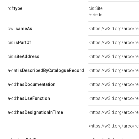
rdf:
type
cis:Site
Sede
owl:
sameAs
<https://w3id.org/arco/
cis:
isPartOf
<https://w3id.org/arco/
cis:
siteAddress
<https://w3id.org/arco
a-cat:
isDescribedByCatalogueRecord
<https://w3id.org/arco
a-cd:
hasDocumentation
a-cd:
hasUseFunction
<https://w3id.org/arco/
a-dd:
hasDesignationInTime