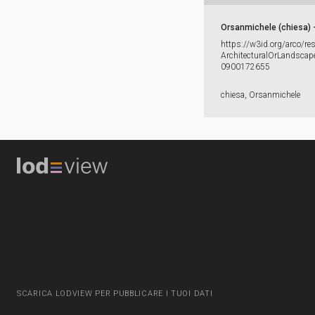
Orsanmichele (chiesa) - 
https:​/​/​w3id.​org/​arco/​re
ArchitecturalOrLandscape
0900172655
chiesa, Orsanmichele
SCARICA LODVIEW PER PUBBLICARE I TUOI DATI