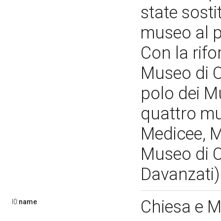
state sosti
museo al p
Con la rifo
Museo di O
polo dei Mu
quattro mu
Medicee, M
Museo di C
Davanzati
Chiesa e 
l0:
name