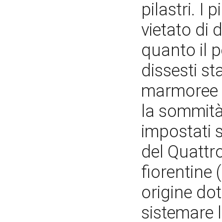
pilastri. I 
vietato di 
quanto il 
dissesti st
marmoree c
la sommità
impostati s
del Quattr
fiorentine 
origine dot
sistemare 