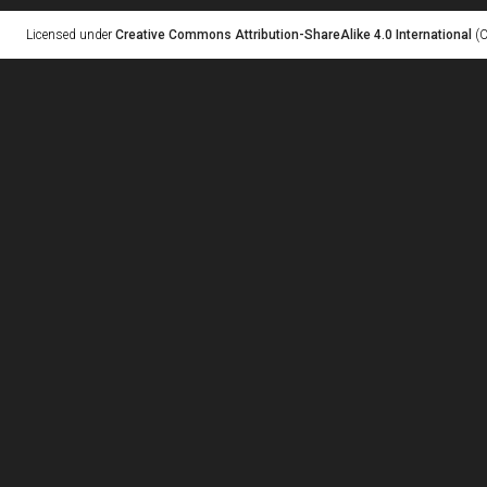
Licensed under
Creative Commons Attribution-ShareAlike 4.0 International
(C