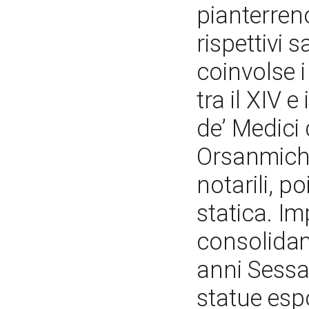
pianterreno
rispettivi 
coinvolse i
tra il XIV 
de’ Medici 
Orsanmiche
notarili, po
statica. Im
consolidam
anni Sessa
statue esp