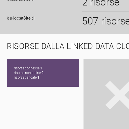
2 risorse
507 risors
è
a-loc:
atSite
di
RISORSE DALLA LINKED DATA CL
risorse connesse
1
risorse non online
0
risorse caricate
1