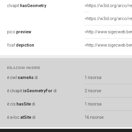
clvapit:
hasGeometry
<https://w3id.org/arco
<https://w3id.org/arco
pico:
preview
<http://www.sigecweb.be
foaf:
depiction
<http://www.sigecweb.be
RELAZIONI INVERSE
è
owl:
sameAs
di
1 risorsa
è
clvapit:
isGeometryFor
di
2 risorse
è
cis:
hasSite
di
1 risorsa
è
a-loc:
atSite
di
16 risorse