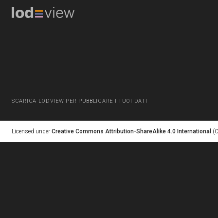
SCARICA LODVIEW PER PUBBLICARE I TUOI DATI
Licensed under
Creative Commons Attribution-ShareAlike 4.0 International
(C