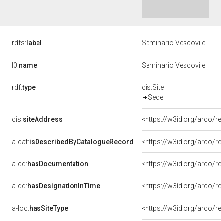
rdfs:
label
Seminario Vescovile
l0:
name
Seminario Vescovile
rdf:
type
cis:Site
Sede
cis:
siteAddress
<https://w3id.org/arco
a-cat:
isDescribedByCatalogueRecord
<https://w3id.org/arco
a-cd:
hasDocumentation
a-dd:
hasDesignationInTime
<https://w3id.org/arco/
a-loc:
hasSiteType
<https://w3id.org/arco/r