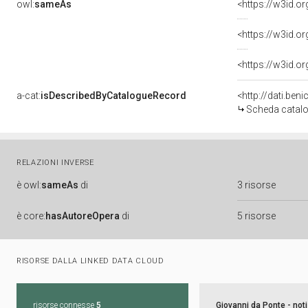
owl:
sameAs
<https://w3id.
<https://w3id.
<https://w3id.
a-cat:
isDescribedByCatalogueRecord
Scheda catalog
RELAZIONI INVERSE
è
owl:
sameAs
di
3 risorse
è
core:
hasAutoreOpera
di
5 risorse
RISORSE DALLA LINKED DATA CLOUD
risorse connesse
5
Giovanni da Ponte - not