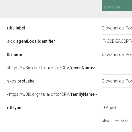
rdfs:
label
Giovanni dal Po
a-cd:
agentLocalIdentifier
IT-ICCD-EACCPF
l0:
name
Giovanni dal Po
<https://w3id.org/italia/onto/CPV/
givenName
>
skos:
prefLabel
Giovanni dal Po
<https://w3id.org/italia/onto/CPV/
familyName
>
rdf:
type
l0:Agent
clvapit:Person