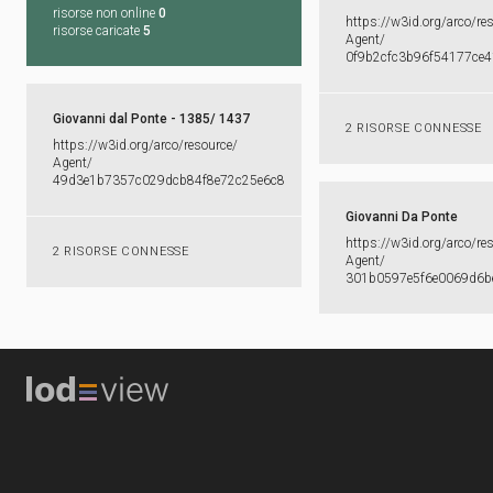
risorse non online
0
https:​/​/​w3id.​org/​arco/​re
risorse caricate
5
Agent/​
0f9b2cfc3b96f54177ce
Giovanni dal Ponte - 1385/ 1437
2 RISORSE CONNESSE
https:​/​/​w3id.​org/​arco/​resource/​
Agent/​
49d3e1b7357c029dcb84f8e72c25e6c8
Giovanni Da Ponte
https:​/​/​w3id.​org/​arco/​re
2 RISORSE CONNESSE
Agent/​
301b0597e5f6e0069d6b