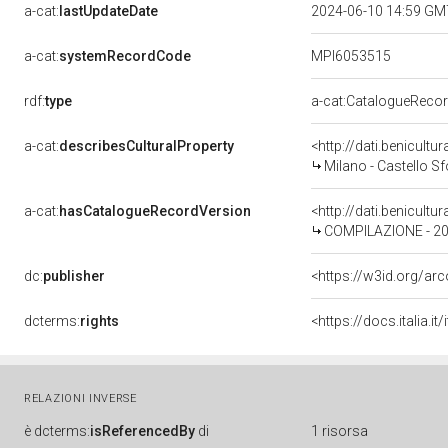
a-cat:
lastUpdateDate
2024-06-10 14:59 G
a-cat:
systemRecordCode
MPI6053515
rdf:
type
a-cat:CatalogueReco
a-cat:
describesCulturalProperty
<http://dati.benicult
Milano - Castello Sfor
a-cat:
hasCatalogueRecordVersion
COMPILAZIONE - 2
dc:
publisher
<https://w3id.org/a
dcterms:
rights
RELAZIONI INVERSE
è
dcterms:
isReferencedBy
di
1 risorsa