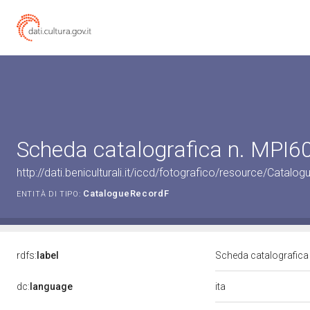
Scheda catalografica n. MPI
http://dati.beniculturali.it/iccd/fotografico/resource/Cat
CatalogueRecordF
ENTITÀ DI TIPO:
rdfs:
label
Scheda catalografic
ita
dc:
language