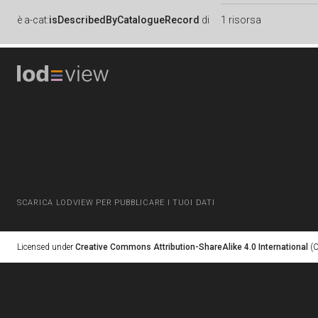
è
a-cat:
isDescribedByCatalogueRecord
di
1 risorsa
SCARICA LODVIEW PER PUBBLICARE I TUOI DATI
Licensed under
Creative Commons Attribution-ShareAlike 4.0 International
(C