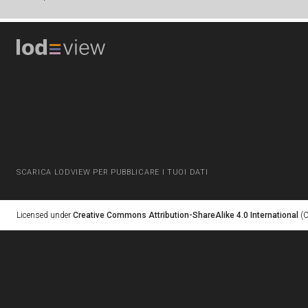
SCARICA LODVIEW PER PUBBLICARE I TUOI DATI
Licensed under
Creative Commons Attribution-ShareAlike 4.0 International
(C