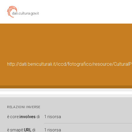
http://dati.beniculturali.it/iccd/fotografico/resource/Cultu
RELAZIONI INVERSE
è
core:
involves
di
1 risorsa
è
smapit:
URL
di
1 risorsa