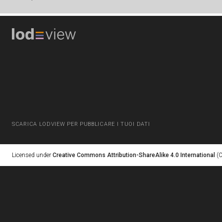
SCARICA LODVIEW PER PUBBLICARE I TUOI DATI
Licensed under
Creative Commons Attribution-ShareAlike 4.0 International
(C