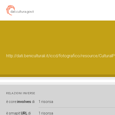
http://dati.beniculturali.it/iccd/fotografico/resource/Cultu
RELAZIONI INVERSE
è
core:
involves
di
1 risorsa
è
smapit:
URL
di
1 risorsa