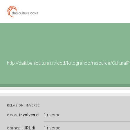
http://dati.beniculturali.it/iccd/fotografico/resource/Cultu
RELAZIONI INVERSE
è
core:
involves
di
1 risorsa
è
smapit:
URL
di
1 risorsa