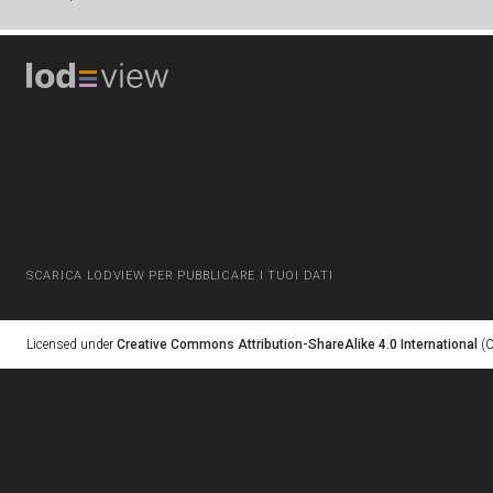
SCARICA LODVIEW PER PUBBLICARE I TUOI DATI
Licensed under
Creative Commons Attribution-ShareAlike 4.0 International
(C