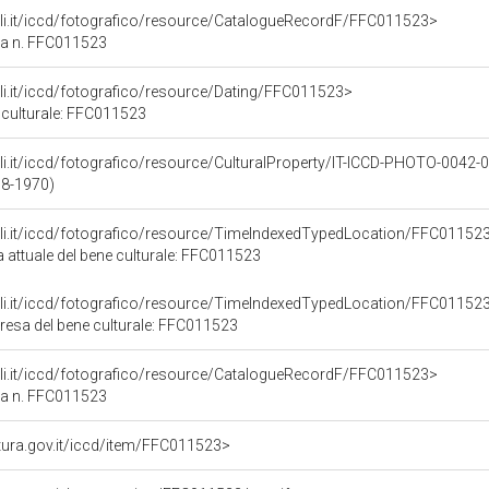
urali.it/iccd/fotografico/resource/CatalogueRecordF/FFC011523>
ca n. FFC011523
rali.it/iccd/fotografico/resource/Dating/FFC011523>
 culturale: FFC011523
urali.it/iccd/fotografico/resource/CulturalProperty/IT-ICCD-PHOTO-0042
98-1970)
urali.it/iccd/fotografico/resource/TimeIndexedTypedLocation/FFC01152
a attuale del bene culturale: FFC011523
urali.it/iccd/fotografico/resource/TimeIndexedTypedLocation/FFC01152
presa del bene culturale: FFC011523
urali.it/iccd/fotografico/resource/CatalogueRecordF/FFC011523>
ca n. FFC011523
ultura.gov.it/iccd/item/FFC011523>