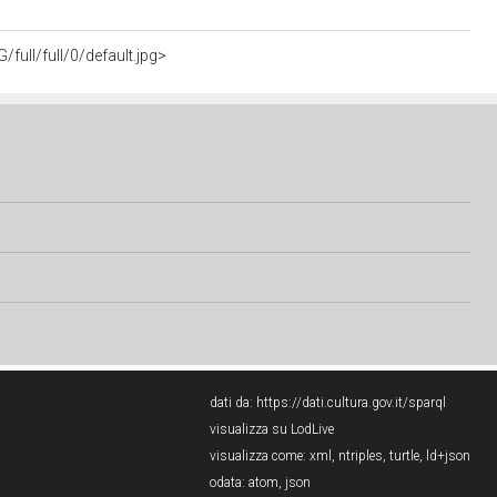
full/full/0/default.jpg>
dati da:
https://dati.cultura.gov.it/sparql
visualizza su LodLive
visualizza come:
xml
,
ntriples
,
turtle
,
ld+json
odata:
atom
,
json