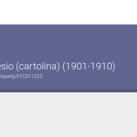
io (cartolina) (1901-1910)
alProperty/FFC011523