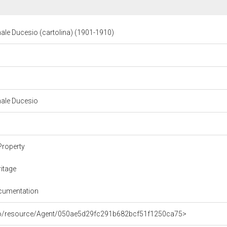
ale Ducesio (cartolina) (1901-1910)
nale Ducesio
Property
itage
cumentation
rco/resource/Agent/050ae5d29fc291b682bcf51f1250ca75>