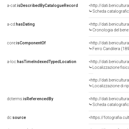
a-cat:
isDescribedByCatalogueRecord
<http://dati.benicult
Scheda catalografi
a-cd:
hasDating
<http://dati.benicultu
Cronologia del bene
core:
isComponentOf
<http://dati.benicult
Ferro Candilera (18
a-loc:
hasTimeIndexedTypedLocation
<http://dati.benicult
Localizzazione fisic
<http://dati.benicult
Localizzazione di ri
dcterms:
isReferencedBy
<http://dati.benicult
Scheda catalografi
dc:
source
<https://fotografia.c