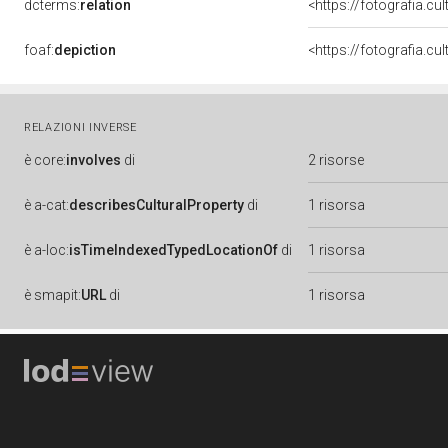
dcterms:
relation
<https://fotografia.c
foaf:
depiction
<https://fotografia.cu
RELAZIONI INVERSE
è
core:
involves
di
2 risorse
è
a-cat:
describesCulturalProperty
di
1 risorsa
è
a-loc:
isTimeIndexedTypedLocationOf
di
1 risorsa
è
smapit:
URL
di
1 risorsa