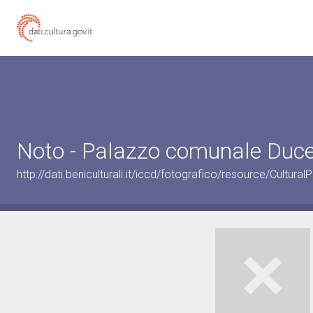
Noto - Palazzo comunale Duces
http://dati.beniculturali.it/iccd/fotografico/resource/Cultur