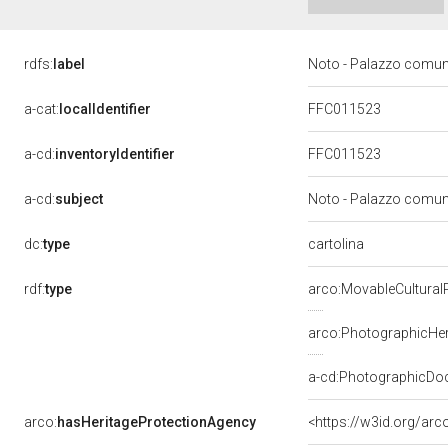
rdfs:
label
Noto - Palazzo comun
a-cat:
localIdentifier
FFC011523
a-cd:
inventoryIdentifier
FFC011523
a-cd:
subject
Noto - Palazzo comu
dc:
type
cartolina
rdf:
type
arco:MovableCultural
arco:PhotographicHer
a-cd:PhotographicDo
arco:
hasHeritageProtectionAgency
<https://w3id.org/a