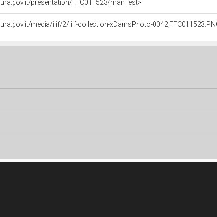
ultura.gov.it/presentation/FFC011523/manifest>
ltura.gov.it/media/iiif/2/iiif-collection-xDamsPhoto-0042;FFC011523.PNG/