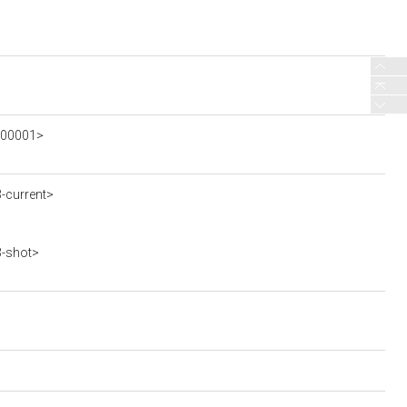
-000001>
3-current>
3-shot>