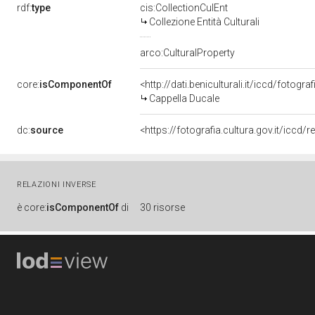
rdf:
type
cis:CollectionCulEnt
Collezione Entità Culturali
arco:CulturalProperty
core:
isComponentOf
<http://dati.beniculturali.it/iccd/fot
Cappella Ducale
dc:
source
<https://fotografia.cultura.gov.it/ic
RELAZIONI INVERSE
è
core:
isComponentOf
di
30 risorse