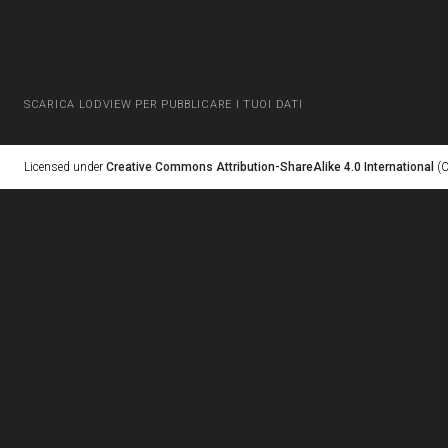
SCARICA LODVIEW PER PUBBLICARE I TUOI DATI
Licensed under
Creative Commons Attribution-ShareAlike 4.0 International
(C