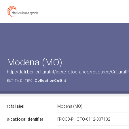
Modena (MO)
http://dati.beniculturali.it/iccd/fotografico/resource/Cult
CollectionCulEnt
ENTITÀ DI TIPO:
rdfs:
label
Modena (MO)
a-cat:
localIdentifier
IT-ICCD-PHOTO-0112-007102