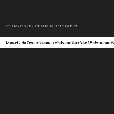
SCARICA LODVIEW PER PUBBLICARE I TUOI DATI
Licensed under
Creative Commons Attribution-ShareAlike 4.0 International
(C