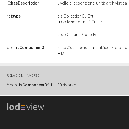
l0:
hasDescription
Livello di descrizione: unità archivistica
rdf:
type
cis:CollectionCulEnt
Collezione Entità Culturali
arco:CulturalProperty
core:
isComponentOf
<http://dati.beniculturali.it/iccd/fot
M
RELAZIONI INVERSE
è
core:
isComponentOf
di
30 risorse