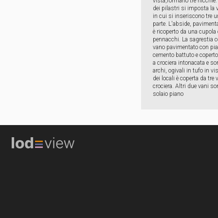
vista,formano tre nicchie.
dei pilastri si imposta la 
in cui si inseriscono tre 
parte. L'abside, pavimen
è ricoperto da una cupola
pennacchi. La sagrestia c
vano pavimentato con pias
cemento battuto e coperto
a crociera intonacata e so
archi, ogivali in tufo in vi
dei locali è coperta da tre 
crociera. Altri due vani so
solaio piano