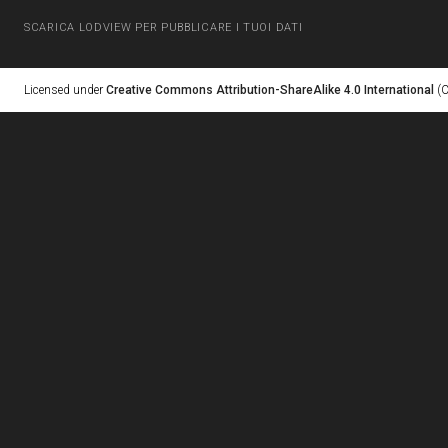
SCARICA LODVIEW PER PUBBLICARE I TUOI DATI
Licensed under
Creative Commons Attribution-ShareAlike 4.0 International
(C