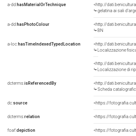
a-dd:
hasMaterialOrTechnique
<http://dati.benicultu
gelatina ai sali d'ar
a-dd:
hasPhotoColour
<http://dati.benicultu
BN
a-loc:
hasTimeIndexedTypedLocation
<http://dati.benicult
Localizzazione fisic
<http://dati.benicult
Localizzazione di ri
dcterms:
isReferencedBy
<http://dati.benicult
Scheda catalografi
dc:
source
<https://fotografia.cu
dcterms:
relation
<https://fotografia.c
foaf:
depiction