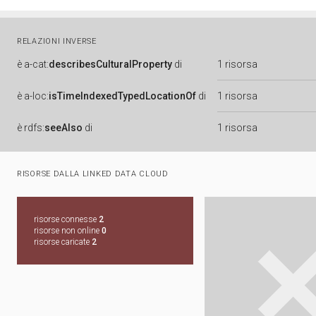
RELAZIONI INVERSE
è
a-cat:
describesCulturalProperty
di
1 risorsa
è
a-loc:
isTimeIndexedTypedLocationOf
di
1 risorsa
è
rdfs:
seeAlso
di
1 risorsa
RISORSE DALLA LINKED DATA CLOUD
risorse connesse
2
risorse non online
0
risorse caricate
2