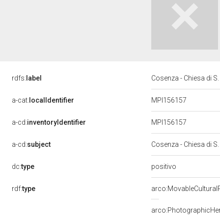
rdfs:
label
Cosenza - Chiesa di S
a-cat:
localIdentifier
MPI156157
a-cd:
inventoryIdentifier
MPI156157
a-cd:
subject
Cosenza - Chiesa di S
positivo
dc:
type
rdf:
type
arco:MovableCultural
arco:PhotographicHer