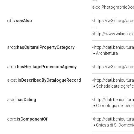
a-cd:PhotographicDo
rdfs:
seeAlso
<https://w3id.org/ar
<http://www.wikidata
arco:
hasCulturalPropertyCategory
<http://dati.benicultu
Architettura
arco:
hasHeritageProtectionAgency
<https://w3id.org/a
a-cat:
isDescribedByCatalogueRecord
<http://dati.benicult
Scheda catalografi
a-cd:
hasDating
<http://dati.benicultu
Cronologia del bene
core:
isComponentOf
<http://dati.benicult
Chiesa di S. Domen