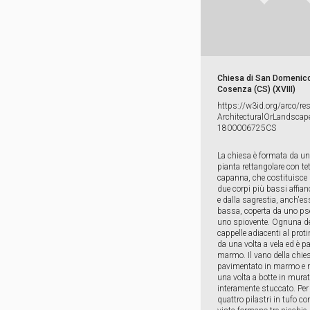
Chiesa di San Domenico
Cosenza (CS) (XVIII)
https:​/​/​w3id.​org/​arco/​re
ArchitecturalOrLandscape
1800006725CS
La chiesa è formata da u
pianta rettangolare con te
capanna, che costituisce 
due corpi più bassi affianc
e dalla sagrestia, anch'es
bassa, coperta da uno ps
uno spiovente. Ognuna de
cappelle adiacenti al proti
da una volta a vela ed è p
marmo. Il vano della chie
pavimentato in marmo e r
una volta a botte in murat
interamente stuccato. Per 
quattro pilastri in tufo co