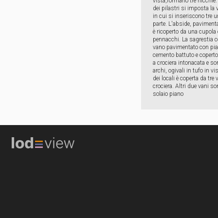
vista,formano tre nicchie.
dei pilastri si imposta la 
in cui si inseriscono tre 
parte. L'abside, pavimen
è ricoperto da una cupola
pennacchi. La sagrestia c
vano pavimentato con pias
cemento battuto e coperto
a crociera intonacata e so
archi, ogivali in tufo in vi
dei locali è coperta da tre 
crociera. Altri due vani so
solaio piano