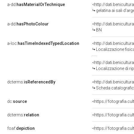
a-dd:
hasMaterialOrTechnique
<http://dati.benicultu
gelatina ai sali d'ar
a-dd:
hasPhotoColour
<http://dati.benicultu
BN
a-loc:
hasTimeIndexedTypedLocation
<http://dati.benicult
Localizzazione fisic
<http://dati.benicult
Localizzazione di ri
dcterms:
isReferencedBy
<http://dati.benicult
Scheda catalografi
dc:
source
<https://fotografia.cu
dcterms:
relation
<https://fotografia.c
foaf:
depiction