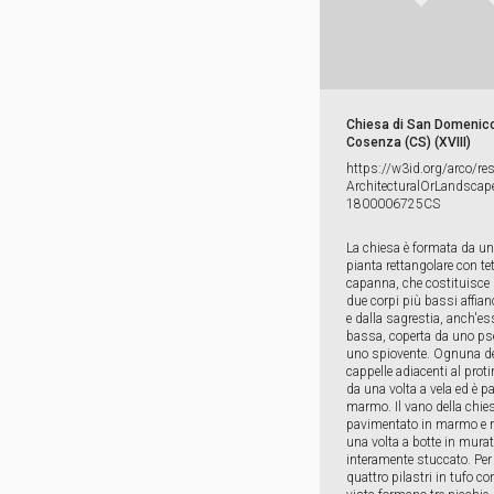
Chiesa di San Domenico
Cosenza (CS) (XVIII)
https:​/​/​w3id.​org/​arco/​re
ArchitecturalOrLandscape
1800006725CS
La chiesa è formata da u
pianta rettangolare con te
capanna, che costituisce 
due corpi più bassi affianc
e dalla sagrestia, anch'es
bassa, coperta da uno ps
uno spiovente. Ognuna de
cappelle adiacenti al proti
da una volta a vela ed è p
marmo. Il vano della chie
pavimentato in marmo e r
una volta a botte in murat
interamente stuccato. Per 
quattro pilastri in tufo co