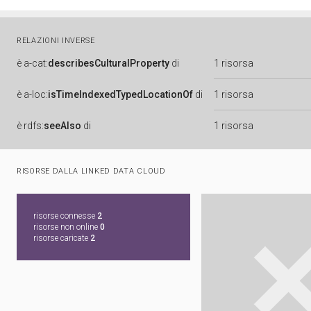
RELAZIONI INVERSE
è
a-cat:
describesCulturalProperty
di
1 risorsa
è
a-loc:
isTimeIndexedTypedLocationOf
di
1 risorsa
è
rdfs:
seeAlso
di
1 risorsa
RISORSE DALLA LINKED DATA CLOUD
risorse connesse
2
risorse non online
0
risorse caricate
2