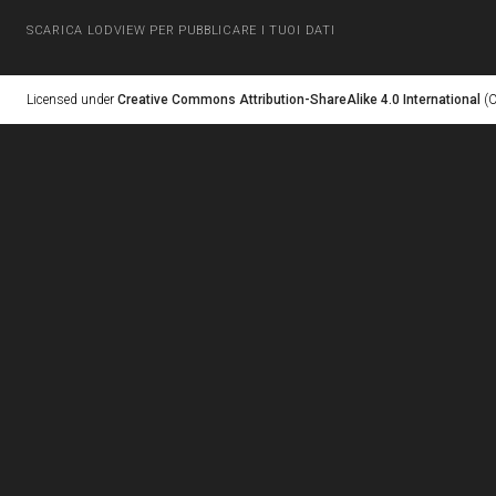
SCARICA LODVIEW PER PUBBLICARE I TUOI DATI
Licensed under
Creative Commons Attribution-ShareAlike 4.0 International
(C