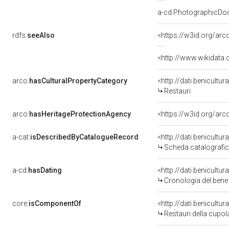
a-cd:PhotographicDo
rdfs:
seeAlso
<https://w3id.org/ar
<http://www.wikidata
arco:
hasCulturalPropertyCategory
<http://dati.benicultu
Restauri
arco:
hasHeritageProtectionAgency
<https://w3id.org/a
a-cat:
isDescribedByCatalogueRecord
<http://dati.benicult
Scheda catalografi
a-cd:
hasDating
<http://dati.benicultu
Cronologia del bene
core:
isComponentOf
<http://dati.benicult
Restauri della cupo