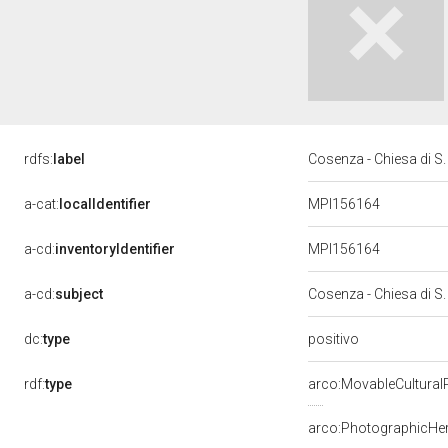
rdfs:
label
Cosenza - Chiesa di S.
a-cat:
localIdentifier
MPI156164
a-cd:
inventoryIdentifier
MPI156164
a-cd:
subject
Cosenza - Chiesa di S
positivo
dc:
type
rdf:
type
arco:MovableCultural
arco:PhotographicHer