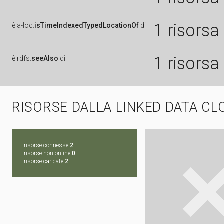
1 risorsa
è
a-loc:
isTimeIndexedTypedLocationOf
di
1 risorsa
è
rdfs:
seeAlso
di
RISORSE DALLA LINKED DATA CL
risorse connesse
2
risorse non online
0
risorse caricate
2