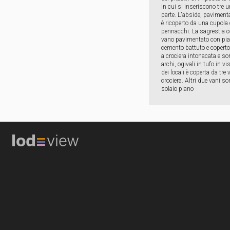
in cui si inseriscono tre 
parte. L'abside, pavimen
è ricoperto da una cupola
pennacchi. La sagrestia c
vano pavimentato con pias
cemento battuto e coperto
a crociera intonacata e so
archi, ogivali in tufo in vi
dei locali è coperta da tre 
crociera. Altri due vani so
solaio piano