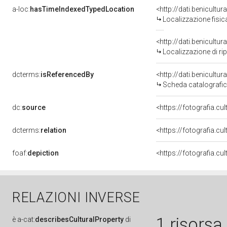
a-loc:
hasTimeIndexedTypedLocation
<http://dati.benicult
Localizzazione fisic
<http://dati.benicult
Localizzazione di ri
dcterms:
isReferencedBy
<http://dati.benicult
Scheda catalografi
dc:
source
<https://fotografia.cu
dcterms:
relation
<https://fotografia.c
foaf:
depiction
RELAZIONI INVERSE
1 risorsa
è
a-cat:
describesCulturalProperty
di