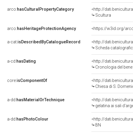
arco:
hasCulturalPropertyCategory
<http://dati.benicultu
Scultura
arco:
hasHeritageProtectionAgency
<https://w3id.org/a
a-cat:
isDescribedByCatalogueRecord
<http://dati.benicult
Scheda catalografi
a-cd:
hasDating
<http://dati.benicultu
Cronologia del bene
core:
isComponentOf
<http://dati.benicult
Chiesa di S. Domen
a-dd:
hasMaterialOrTechnique
<http://dati.benicultu
gelatina ai sali d'ar
a-dd:
hasPhotoColour
<http://dati.benicultu
BN