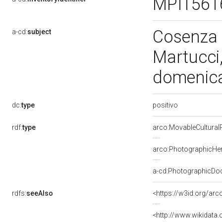
MPI156
Cosenza -
a-cd:
subject
Martucci
domenica
positivo
dc:
type
rdf:
type
arco:MovableCultural
arco:PhotographicHer
a-cd:PhotographicDo
rdfs:
seeAlso
<https://w3id.org/ar
<http://www.wikidata