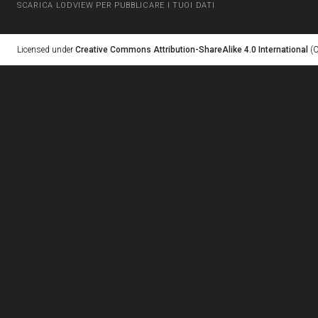
SCARICA LODVIEW PER PUBBLICARE I TUOI DATI
Licensed under
Creative Commons Attribution-ShareAlike 4.0 International
(C