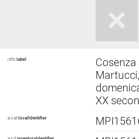
Cosenza -
rdfs:
label
Martucci
domenican
XX secon
MPI156
a-cat:
localIdentifier
a-cd:
inventoryIdentifier