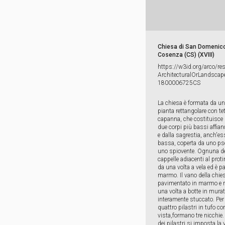
Chiesa di San Domenico
Cosenza (CS) (XVIII)
https:​/​/​w3id.​org/​arco/​re
ArchitecturalOrLandscape
1800006725CS
La chiesa è formata da u
pianta rettangolare con te
capanna, che costituisce 
due corpi più bassi affianc
e dalla sagrestia, anch'es
bassa, coperta da uno ps
uno spiovente. Ognuna de
cappelle adiacenti al proti
da una volta a vela ed è p
marmo. Il vano della chie
pavimentato in marmo e r
una volta a botte in murat
interamente stuccato. Per 
quattro pilastri in tufo co
vista,formano tre nicchie.
dei pilastri si imposta la 