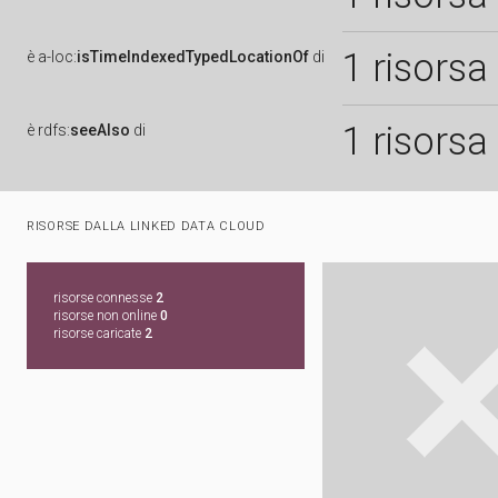
1 risorsa
è
a-loc:
isTimeIndexedTypedLocationOf
di
1 risorsa
è
rdfs:
seeAlso
di
RISORSE DALLA LINKED DATA CLOUD
risorse connesse
2
risorse non online
0
risorse caricate
2