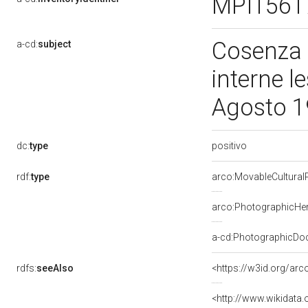
MPI156
Cosenza -
a-cd:
subject
interne 
Agosto 
positivo
dc:
type
rdf:
type
arco:MovableCultural
arco:PhotographicHer
a-cd:PhotographicDo
rdfs:
seeAlso
<https://w3id.org/ar
<http://www.wikidata