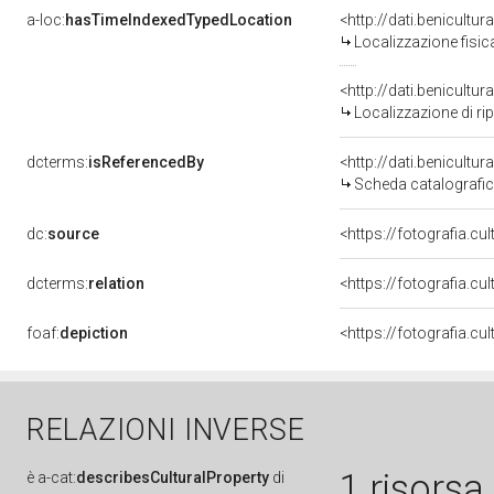
a-loc:
hasTimeIndexedTypedLocation
<http://dati.benicult
Localizzazione fisic
<http://dati.benicult
Localizzazione di ri
dcterms:
isReferencedBy
<http://dati.benicult
Scheda catalografi
dc:
source
<https://fotografia.cu
dcterms:
relation
<https://fotografia.c
foaf:
depiction
RELAZIONI INVERSE
1 risorsa
è
a-cat:
describesCulturalProperty
di