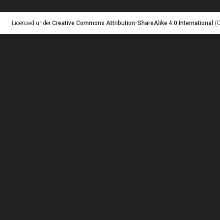
Licensed under
Creative Commons Attribution-ShareAlike 4.0 International
(C