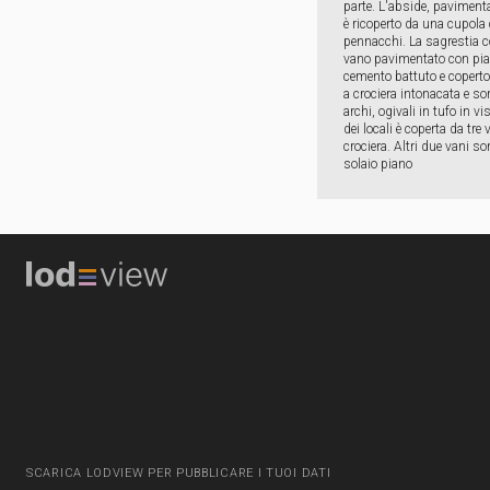
parte. L'abside, pavimen
è ricoperto da una cupola
pennacchi. La sagrestia c
vano pavimentato con pias
cemento battuto e coperto
a crociera intonacata e so
archi, ogivali in tufo in vi
dei locali è coperta da tre 
crociera. Altri due vani so
solaio piano
SCARICA LODVIEW PER PUBBLICARE I TUOI DATI