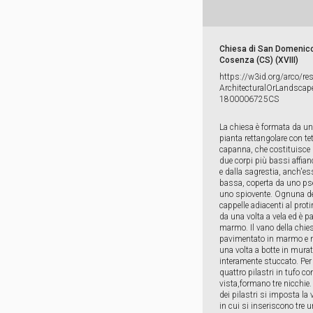
Chiesa di San Domenico
Cosenza (CS) (XVIII)
https:​/​/​w3id.​org/​arco/​re
ArchitecturalOrLandscape
1800006725CS
La chiesa è formata da u
pianta rettangolare con te
capanna, che costituisce 
due corpi più bassi affianc
e dalla sagrestia, anch'es
bassa, coperta da uno ps
uno spiovente. Ognuna de
cappelle adiacenti al proti
da una volta a vela ed è p
marmo. Il vano della chie
pavimentato in marmo e r
una volta a botte in murat
interamente stuccato. Per 
quattro pilastri in tufo co
vista,formano tre nicchie.
dei pilastri si imposta la 
in cui si inseriscono tre 