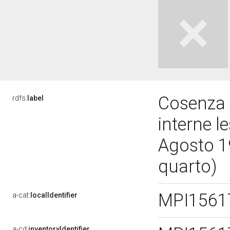
Cosenza -
rdfs:
label
interne 
Agosto 1
quarto)
MPI156
a-cat:
localIdentifier
a-cd:
inventoryIdentifier