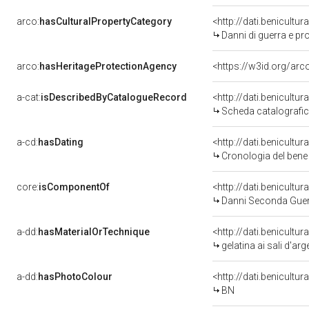
arco:
hasCulturalPropertyCategory
Danni di guerra e pro
arco:
hasHeritageProtectionAgency
<https://w3id.org/a
a-cat:
isDescribedByCatalogueRecord
<http://dati.benicult
Scheda catalografi
a-cd:
hasDating
<http://dati.benicultu
Cronologia del bene
core:
isComponentOf
<http://dati.benicult
Danni Seconda Guer
a-dd:
hasMaterialOrTechnique
<http://dati.benicultu
gelatina ai sali d'ar
a-dd:
hasPhotoColour
<http://dati.benicultu
BN