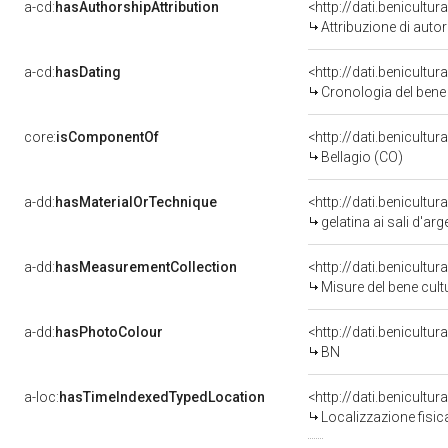
a-cd:
hasAuthorshipAttribution
<http://dati.benicultu
Attribuzione di autore 
a-cd:
hasDating
<http://dati.benicultu
Cronologia del bene
core:
isComponentOf
<http://dati.benicult
Bellagio (CO)
a-dd:
hasMaterialOrTechnique
<http://dati.benicultu
gelatina ai sali d'ar
a-dd:
hasMeasurementCollection
<http://dati.benicult
Misure del bene cul
a-dd:
hasPhotoColour
<http://dati.benicultu
BN
a-loc:
hasTimeIndexedTypedLocation
<http://dati.benicult
Localizzazione fisic