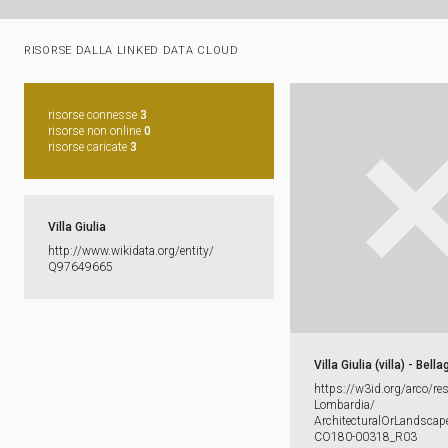
RISORSE DALLA LINKED DATA CLOUD
risorse connesse
3
risorse non online
0
risorse caricate
3
Villa Giulia
http:​/​/​www.​wikidata.​org/​entity/​
Q97649665
Villa Giulia (villa) - Bell
https:​/​/​w3id.​org/​arco/​re
Lombardia/​
ArchitecturalOrLandscape
CO180-​00318_​R03