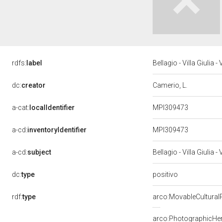
rdfs:
label
Bellagio - Villa Giulia
dc:
creator
Camerio, L.
a-cat:
localIdentifier
MPI309473
a-cd:
inventoryIdentifier
MPI309473
a-cd:
subject
Bellagio - Villa Giulia 
positivo
dc:
type
rdf:
type
arco:MovableCultural
arco:PhotographicHer