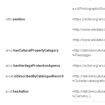
a-cd:PhotographicDo
rdfs:
seeAlso
<https://w3id.org/ar
<http://www.wikidata
<http://www.wikidata
arco:
hasCulturalPropertyCategory
<http://dati.benicultu
Paesaggio
arco:
hasHeritageProtectionAgency
<https://w3id.org/a
a-cat:
isDescribedByCatalogueRecord
<http://dati.benicult
Scheda catalografi
a-cd:
hasAuthor
<http://dati.benicult
Camerio, L.