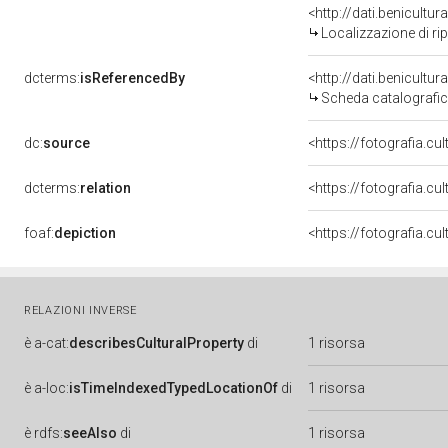
<http://dati.benicult
Localizzazione di ri
dcterms:
isReferencedBy
<http://dati.benicult
Scheda catalografi
dc:
source
<https://fotografia.cu
dcterms:
relation
<https://fotografia.c
foaf:
depiction
RELAZIONI INVERSE
è
a-cat:
describesCulturalProperty
di
1 risorsa
è
a-loc:
isTimeIndexedTypedLocationOf
di
1 risorsa
è
rdfs:
seeAlso
di
1 risorsa