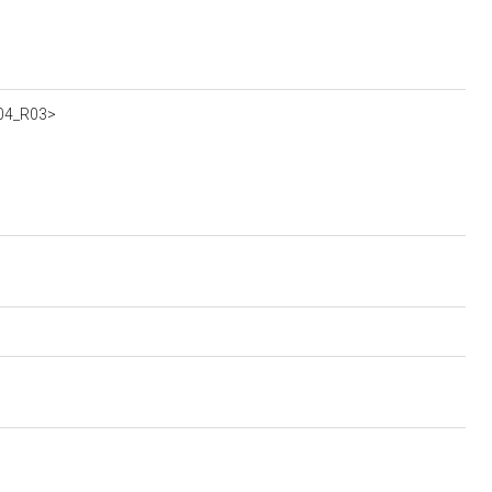
004_R03>