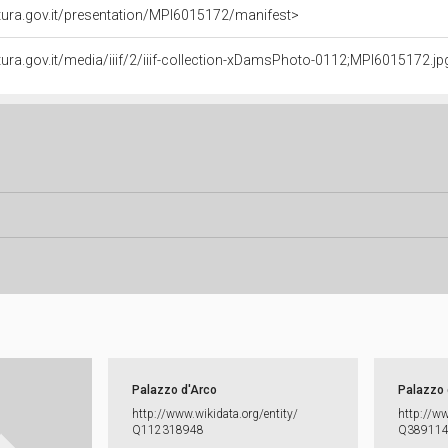
ultura.gov.it/presentation/MPI6015172/manifest>
ltura.gov.it/media/iiif/2/iiif-collection-xDamsPhoto-0112;MPI6015172.jpg/
Palazzo d'Arco
Palazzo 
http:​/​/​www.​wikidata.​org/​entity/​
http:​/​/​w
Q112318948
Q38911