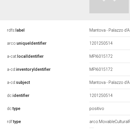
rdfs:
label
Mantova - Palazzo d'Ar
arco:
uniqueIdentifier
1201250514
a-cat:
localIdentifier
MPI6015172
a-cd:
inventoryIdentifier
MPI6015172
a-cd:
subject
Mantova - Palazzo d'Ar
dc:
identifier
1201250514
positivo
dc:
type
rdf:
type
arco:MovableCultural