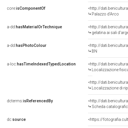
core:
isComponentOf
<http://dati.benicult
Palazzo d'Arco
a-dd:
hasMaterialOrTechnique
<http://dati.benicultu
gelatina ai sali d'ar
a-dd:
hasPhotoColour
<http://dati.benicultu
BN
a-loc:
hasTimeIndexedTypedLocation
<http://dati.benicult
Localizzazione fisic
<http://dati.benicult
Localizzazione di ri
dcterms:
isReferencedBy
<http://dati.benicult
Scheda catalografi
dc:
source
<https://fotografia.c