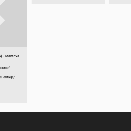
o) - Mantova
source/​
Heritage/​