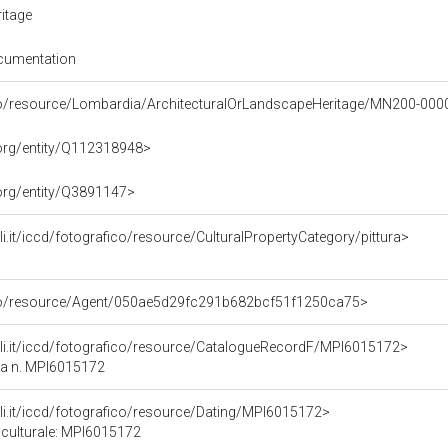
itage
cumentation
rco/resource/Lombardia/ArchitecturalOrLandscapeHeritage/MN200-00
.org/entity/Q112318948>
.org/entity/Q3891147>
rali.it/iccd/fotografico/resource/CulturalPropertyCategory/pittura>
rco/resource/Agent/050ae5d29fc291b682bcf51f1250ca75>
urali.it/iccd/fotografico/resource/CatalogueRecordF/MPI6015172>
ca n. MPI6015172
rali.it/iccd/fotografico/resource/Dating/MPI6015172>
 culturale: MPI6015172