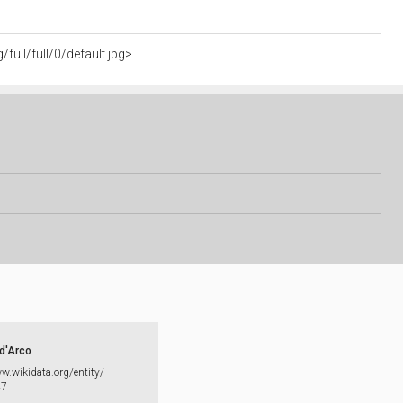
full/full/0/default.jpg>
d'Arco
ww.​wikidata.​org/​entity/​
47