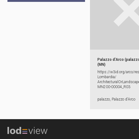
Palazzo d'Arco (palazz
(MN)
https:​/​/​w3id.​org/​arco/​re
Lombardia/​
ArchitecturalOrLandscape
MN200-​00004_​R03
palazzo, Palazzo d'Arco