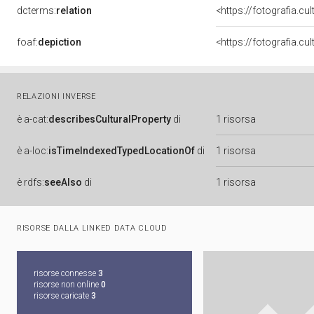
dcterms:
relation
<https://fotografia.c
foaf:
depiction
<https://fotografia.cu
RELAZIONI INVERSE
è
a-cat:
describesCulturalProperty
di
1 risorsa
è
a-loc:
isTimeIndexedTypedLocationOf
di
1 risorsa
è
rdfs:
seeAlso
di
1 risorsa
RISORSE DALLA LINKED DATA CLOUD
risorse connesse
3
risorse non online
0
risorse caricate
3