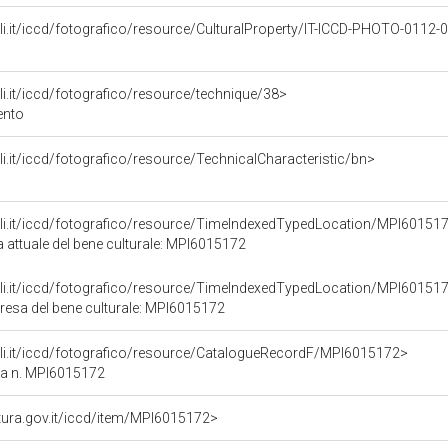
urali.it/iccd/fotografico/resource/CulturalProperty/IT-ICCD-PHOTO-0112
rali.it/iccd/fotografico/resource/technique/38>
gento
rali.it/iccd/fotografico/resource/TechnicalCharacteristic/bn>
urali.it/iccd/fotografico/resource/TimeIndexedTypedLocation/MPI60151
a attuale del bene culturale: MPI6015172
urali.it/iccd/fotografico/resource/TimeIndexedTypedLocation/MPI60151
presa del bene culturale: MPI6015172
urali.it/iccd/fotografico/resource/CatalogueRecordF/MPI6015172>
ca n. MPI6015172
ultura.gov.it/iccd/item/MPI6015172>