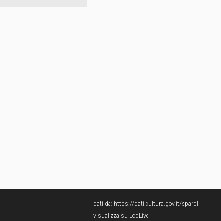
dati da:
https://dati.cultura.gov.it/sparql
visualizza su LodLive