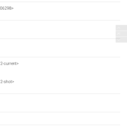
-006298>
72-current>
72-shot>