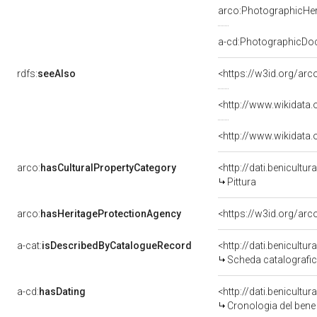
arco:PhotographicHer
a-cd:PhotographicDo
rdfs:
seeAlso
<https://w3id.org/a
<http://www.wikidata
<http://www.wikidata
arco:
hasCulturalPropertyCategory
<http://dati.benicultu
Pittura
arco:
hasHeritageProtectionAgency
<https://w3id.org/a
a-cat:
isDescribedByCatalogueRecord
<http://dati.benicult
Scheda catalografi
a-cd:
hasDating
<http://dati.benicultu
Cronologia del bene