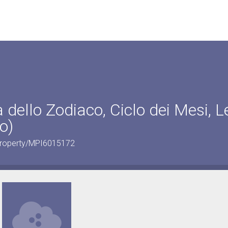
 dello Zodiaco, Ciclo dei Mesi, 
o)
ralProperty/MPI6015172