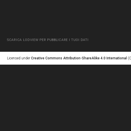
SCARICA LODVIEW PER PUBBLICARE I TUOI DATI
Licensed under
Creative Commons Attribution-ShareAlike 4.0 International
(C