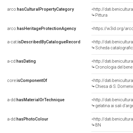
arco:
hasCulturalPropertyCategory
<http://dati.benicultu
Pittura
arco:
hasHeritageProtectionAgency
<https://w3id.org/a
a-cat:
isDescribedByCatalogueRecord
<http://dati.benicult
Scheda catalografi
a-cd:
hasDating
<http://dati.benicultu
Cronologia del bene
core:
isComponentOf
<http://dati.benicult
Chiesa di S. Domen
a-dd:
hasMaterialOrTechnique
<http://dati.benicultu
gelatina ai sali d'ar
a-dd:
hasPhotoColour
<http://dati.benicultu
BN