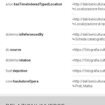
a-loc:
hasTimeIndexedTypedLocation
Localizzazione fisic
<http://dati.benicult
Localizzazione di ri
dcterms:
isReferencedBy
<http://dati.benicult
Scheda catalografi
dc:
source
<https://fotografia.c
dcterms:
relation
<https://fotografia.c
foaf:
depiction
core:
hasAutoreOpera
<http://dati.benicult
Preti, Mattia