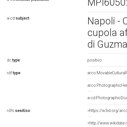
MPI6050
Napoli - 
a-cd:
subject
cupola af
di Guzma
positivo
dc:
type
rdf:
type
arco:MovableCultural
arco:PhotographicHer
a-cd:PhotographicDo
rdfs:
seeAlso
<https://w3id.org/ar
<http://www.wikidata