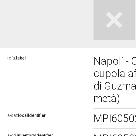
Napoli - 
rdfs:
label
cupola af
di Guzman
metà)
MPI6050
a-cat:
localIdentifier
a-cd:
inventoryIdentifier