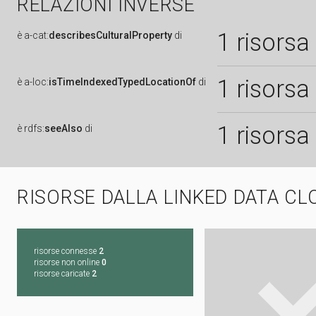
RELAZIONI INVERSE
1 risorsa
è
a-cat:
describesCulturalProperty
di
1 risorsa
è
a-loc:
isTimeIndexedTypedLocationOf
di
1 risorsa
è
rdfs:
seeAlso
di
RISORSE DALLA LINKED DATA CL
risorse connesse
2
risorse non online
0
risorse caricate
2