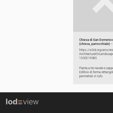
Chiesa di San Domenic
(chiesa, parrocchiale) -
https:​/​/​w3id.​org/​arco/​re
ArchitecturalOrLandscape
1500219385
Pianta a tre navate e cappel
Edificio di forma rettango
perimetrali in tufo