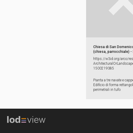
Chiesa di San Domenic
(chiesa, parrocchiale) -
https:​/​/​w3id.​org/​arco/​re
ArchitecturalOrLandscape
1500219385
Pianta a tre navate e cappel
Edificio di forma rettango
perimetrali in tufo