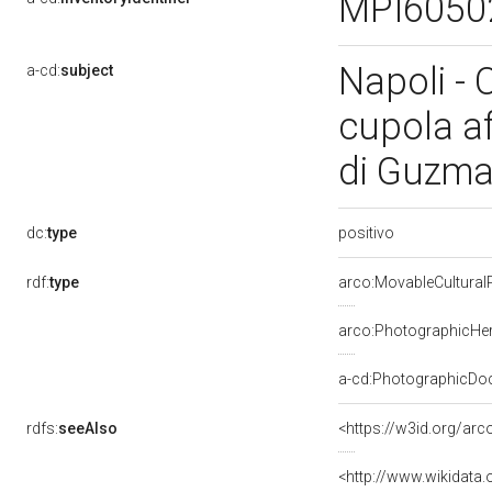
MPI6050
Napoli - 
a-cd:
subject
cupola af
di Guzma
positivo
dc:
type
rdf:
type
arco:MovableCultural
arco:PhotographicHer
a-cd:PhotographicDo
rdfs:
seeAlso
<https://w3id.org/ar
<http://www.wikidata