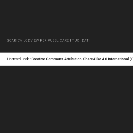
SCARICA LODVIEW PER PUBBLICARE I TUOI DATI
Licensed under
Creative Commons Attribution-ShareAlike 4.0 International
(C