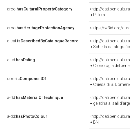
arco:
hasCulturalPropertyCategory
<http://dati.benicultu
Pittura
arco:
hasHeritageProtectionAgency
<https://w3id.org/a
a-cat:
isDescribedByCatalogueRecord
<http://dati.benicult
Scheda catalografi
a-cd:
hasDating
<http://dati.benicultu
Cronologia del bene
core:
isComponentOf
<http://dati.benicult
Chiesa di S. Domen
a-dd:
hasMaterialOrTechnique
<http://dati.benicultu
gelatina ai sali d'ar
a-dd:
hasPhotoColour
<http://dati.benicultu
BN