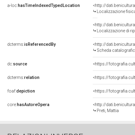
a-loc:
hasTimeIndexedTypedLocation
Localizzazione fisic
<http://dati.benicult
Localizzazione di ri
dcterms:
isReferencedBy
<http://dati.benicult
Scheda catalografi
dc:
source
<https://fotografia.c
dcterms:
relation
<https://fotografia.c
foaf:
depiction
core:
hasAutoreOpera
<http://dati.benicult
Preti, Mattia