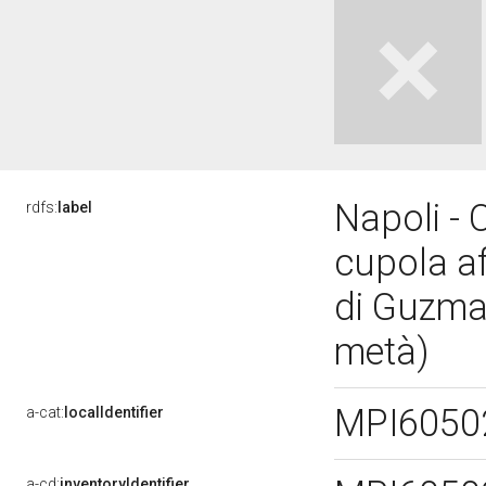
Napoli - 
rdfs:
label
cupola af
di Guzman
metà)
MPI6050
a-cat:
localIdentifier
a-cd:
inventoryIdentifier