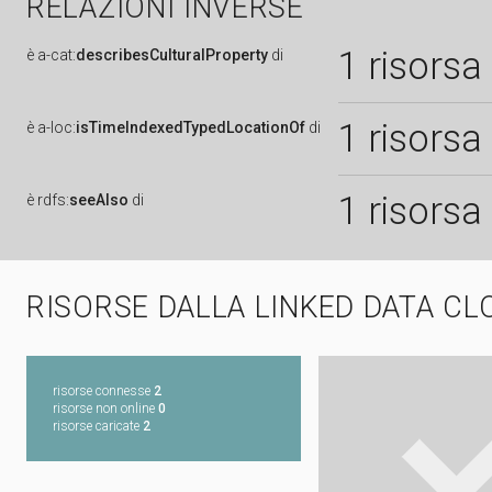
RELAZIONI INVERSE
1 risorsa
è
a-cat:
describesCulturalProperty
di
1 risorsa
è
a-loc:
isTimeIndexedTypedLocationOf
di
1 risorsa
è
rdfs:
seeAlso
di
RISORSE DALLA LINKED DATA CL
risorse connesse
2
risorse non online
0
risorse caricate
2