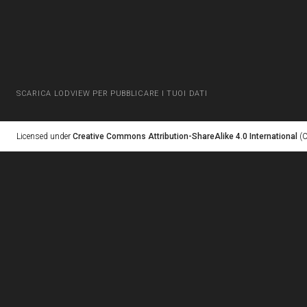
SCARICA LODVIEW PER PUBBLICARE I TUOI DATI
Licensed under
Creative Commons Attribution-ShareAlike 4.0 International
(C