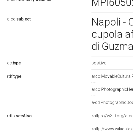
MPI6050
Napoli - 
a-cd:
subject
cupola af
di Guzma
positivo
dc:
type
rdf:
type
arco:MovableCultural
arco:PhotographicHer
a-cd:PhotographicDo
rdfs:
seeAlso
<https://w3id.org/ar
<http://www.wikidata