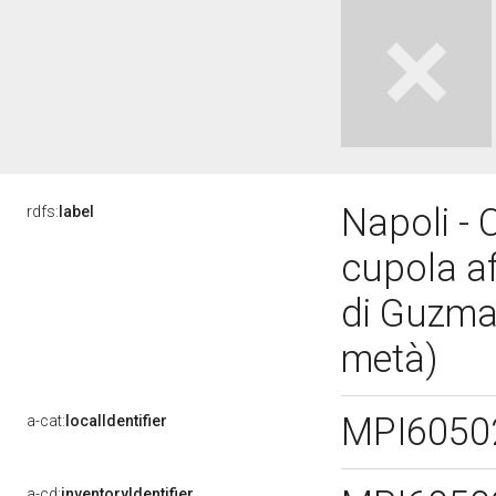
Napoli - 
rdfs:
label
cupola af
di Guzman
metà)
MPI6050
a-cat:
localIdentifier
a-cd:
inventoryIdentifier