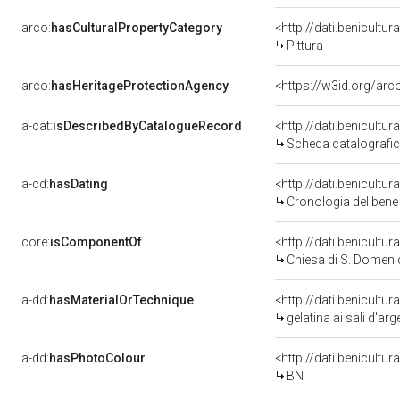
arco:
hasCulturalPropertyCategory
<http://dati.benicultu
Pittura
arco:
hasHeritageProtectionAgency
<https://w3id.org/a
a-cat:
isDescribedByCatalogueRecord
<http://dati.benicult
Scheda catalografi
a-cd:
hasDating
<http://dati.benicultu
Cronologia del bene
core:
isComponentOf
<http://dati.benicult
Chiesa di S. Domen
a-dd:
hasMaterialOrTechnique
<http://dati.benicultu
gelatina ai sali d'ar
a-dd:
hasPhotoColour
<http://dati.benicultu
BN