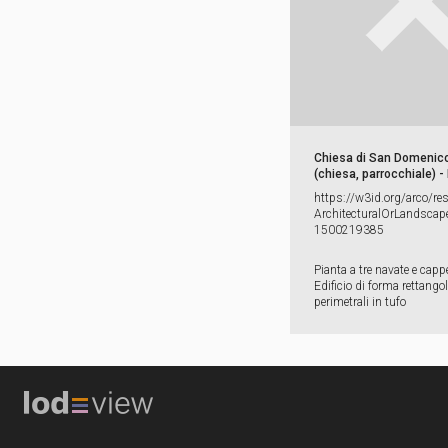
Chiesa di San Domenic
(chiesa, parrocchiale) -
https:​/​/​w3id.​org/​arco/​re
ArchitecturalOrLandscape
1500219385
Pianta a tre navate e cappel
Edificio di forma rettango
perimetrali in tufo