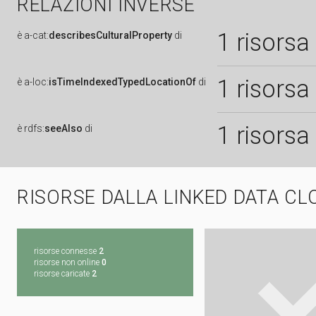
RELAZIONI INVERSE
1 risorsa
è
a-cat:
describesCulturalProperty
di
1 risorsa
è
a-loc:
isTimeIndexedTypedLocationOf
di
1 risorsa
è
rdfs:
seeAlso
di
RISORSE DALLA LINKED DATA CL
risorse connesse
2
risorse non online
0
risorse caricate
2