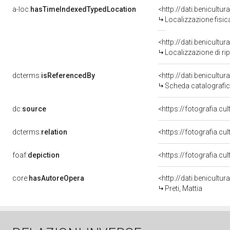
a-loc:
hasTimeIndexedTypedLocation
Localizzazione fisic
<http://dati.benicult
Localizzazione di ri
dcterms:
isReferencedBy
<http://dati.benicult
Scheda catalografi
dc:
source
<https://fotografia.c
dcterms:
relation
<https://fotografia.c
foaf:
depiction
core:
hasAutoreOpera
<http://dati.benicult
Preti, Mattia