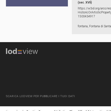
(sec. XVII)
https:​/​/​w3id.​org/​arco/​re
HistoricOrArtisticProperty
1500434917
fontana, Fontana di Santa
SCARICA LODVIEW PER PUBBLICARE I TUOI DATI