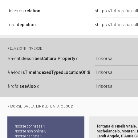
dcterms:
relation
<https://fotografia.c
foaf:
depiction
RELAZIONI INVERSE
è
a-cat:
describesCulturalProperty
di
1 risorsa
è
a-loc:
isTimeIndexedTypedLocationOf
di
1 risorsa
è
rdfs:
seeAlso
di
1 risorsa
RISORSE DALLA LINKED DATA CLOUD
risorse connesse
1
fontana di Finelli Vitale
risorse non online
0
Michelangelo, Montani
risorse caricate
1
Landi Angelo, D'Auria G