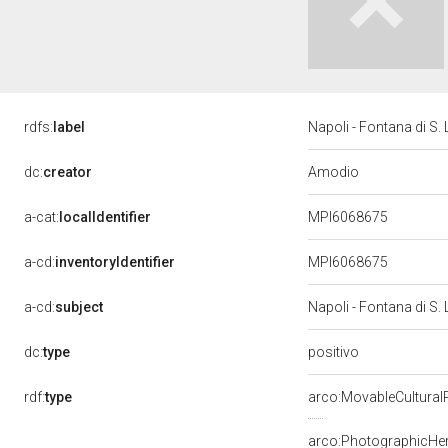
rdfs:
label
Napoli - Fontana di S. L
Amodio
dc:
creator
a-cat:
localIdentifier
MPI6068675
a-cd:
inventoryIdentifier
MPI6068675
a-cd:
subject
Napoli - Fontana di S. 
positivo
dc:
type
rdf:
type
arco:MovableCultural
arco:PhotographicHer