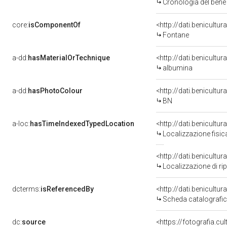
Cronologia del bene
core:
isComponentOf
<http://dati.benicult
Fontane
a-dd:
hasMaterialOrTechnique
<http://dati.benicultu
albumina
a-dd:
hasPhotoColour
<http://dati.benicultu
BN
a-loc:
hasTimeIndexedTypedLocation
Localizzazione fisic
<http://dati.benicult
Localizzazione di ri
dcterms:
isReferencedBy
<http://dati.benicult
Scheda catalografi
dc:
source
<https://fotografia.c