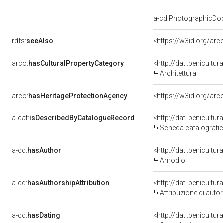
a-cd:PhotographicDo
rdfs:
seeAlso
<https://w3id.org/ar
arco:
hasCulturalPropertyCategory
<http://dati.benicultu
Architettura
arco:
hasHeritageProtectionAgency
<https://w3id.org/a
a-cat:
isDescribedByCatalogueRecord
<http://dati.benicult
Scheda catalografi
a-cd:
hasAuthor
<http://dati.benicult
Amodio
a-cd:
hasAuthorshipAttribution
<http://dati.benicultu
Attribuzione di autore 
a-cd:
hasDating
<http://dati.benicultu