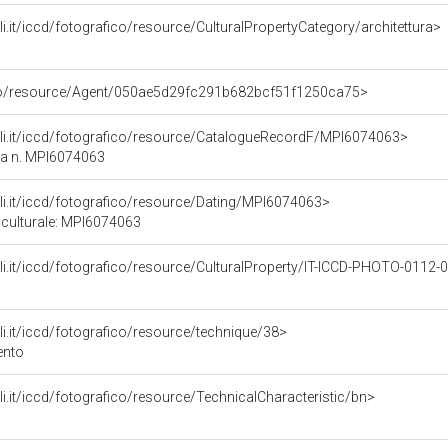
rali.it/iccd/fotografico/resource/CulturalPropertyCategory/architettura>
rco/resource/Agent/050ae5d29fc291b682bcf51f1250ca75>
urali.it/iccd/fotografico/resource/CatalogueRecordF/MPI6074063>
ca n. MPI6074063
rali.it/iccd/fotografico/resource/Dating/MPI6074063>
 culturale: MPI6074063
urali.it/iccd/fotografico/resource/CulturalProperty/IT-ICCD-PHOTO-0112
rali.it/iccd/fotografico/resource/technique/38>
gento
rali.it/iccd/fotografico/resource/TechnicalCharacteristic/bn>