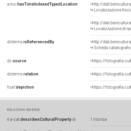
a-loc:
hasTimeIndexedTypedLocation
<http://dati.benicult
Localizzazione fisic
<http://dati.benicult
Localizzazione di ri
dcterms:
isReferencedBy
<http://dati.benicult
Scheda catalografi
dc:
source
<https://fotografia.c
dcterms:
relation
<https://fotografia.c
foaf:
depiction
<https://fotografia.cu
RELAZIONI INVERSE
è
a-cat:
describesCulturalProperty
di
1 risorsa