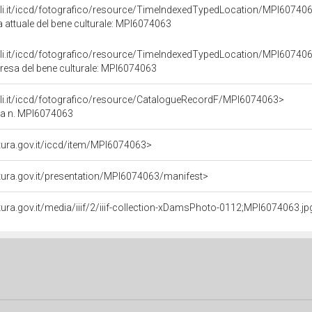
urali.it/iccd/fotografico/resource/TimeIndexedTypedLocation/MPI60740
a attuale del bene culturale: MPI6074063
urali.it/iccd/fotografico/resource/TimeIndexedTypedLocation/MPI60740
presa del bene culturale: MPI6074063
urali.it/iccd/fotografico/resource/CatalogueRecordF/MPI6074063>
ca n. MPI6074063
ultura.gov.it/iccd/item/MPI6074063>
ultura.gov.it/presentation/MPI6074063/manifest>
ltura.gov.it/media/iiif/2/iiif-collection-xDamsPhoto-0112;MPI6074063.jpg/