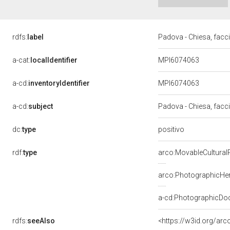
rdfs:
label
Padova - Chiesa, facc
a-cat:
localIdentifier
MPI6074063
a-cd:
inventoryIdentifier
MPI6074063
a-cd:
subject
Padova - Chiesa, facc
positivo
dc:
type
rdf:
type
arco:MovableCultural
arco:PhotographicHer
a-cd:PhotographicDo
rdfs:
seeAlso
<https://w3id.org/ar