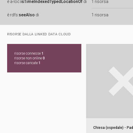
è
a-loc:
isTimeIndexedTypedLocationOf
di
1 risorsa
è
rdfs:
seeAlso
di
1 risorsa
RISORSE DALLA LINKED DATA CLOUD
risorse connesse
1
risorse non online
0
risorse caricate
1
Chiesa (ospedale) - Pa