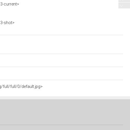
63-current>
63-shot>
full/full/0/default.jpg>