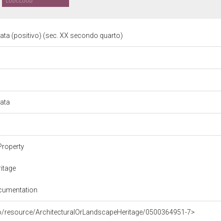
iata (positivo) (sec. XX secondo quarto)
iata
Property
itage
cumentation
co/resource/ArchitecturalOrLandscapeHeritage/0500364951-7>