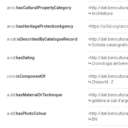
arco:
hasCulturalPropertyCategory
<http://dati.benicultu
Architettura
arco:
hasHeritageProtectionAgency
<https://w3id.org/a
a-cat:
isDescribedByCatalogueRecord
<http://dati.benicult
Scheda catalografi
a-cd:
hasDating
<http://dati.benicultu
Cronologia del bene
core:
isComponentOf
<http://dati.benicult
Chiese M - Z
a-dd:
hasMaterialOrTechnique
<http://dati.benicultu
gelatina ai sali d'ar
a-dd:
hasPhotoColour
<http://dati.benicultu
BN