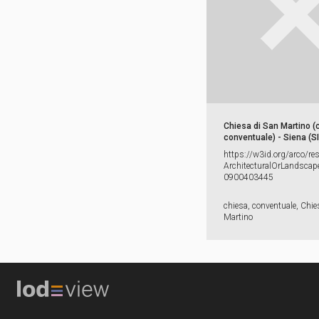
Chiesa di San Martino (
conventuale) - Siena (SI
https:​/​/​w3id.​org/​arco/​re
ArchitecturalOrLandscape
0900403445
chiesa, conventuale, Chie
Martino