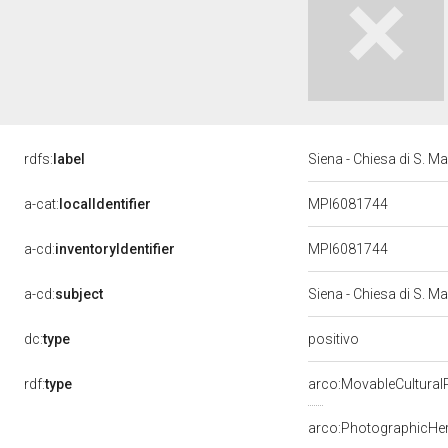
rdfs:
label
Siena - Chiesa di S. 
a-cat:
localIdentifier
MPI6081744
a-cd:
inventoryIdentifier
MPI6081744
a-cd:
subject
Siena - Chiesa di S. 
positivo
dc:
type
rdf:
type
arco:MovableCultural
arco:PhotographicHer