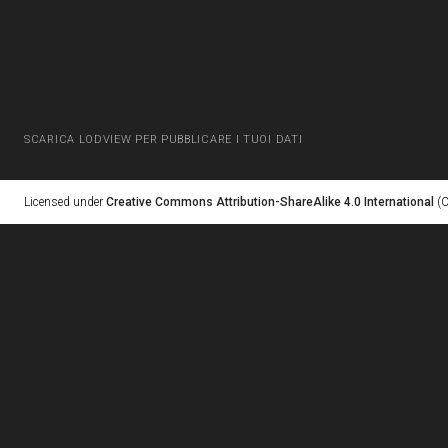
SCARICA LODVIEW PER PUBBLICARE I TUOI DATI
Licensed under
Creative Commons Attribution-ShareAlike 4.0 International
(C