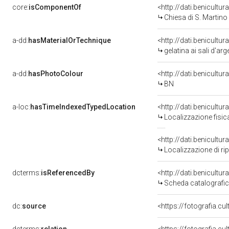
core:
isComponentOf
<http://dati.benicult
Chiesa di S. Martino
a-dd:
hasMaterialOrTechnique
<http://dati.benicultu
gelatina ai sali d'ar
a-dd:
hasPhotoColour
<http://dati.benicultu
BN
a-loc:
hasTimeIndexedTypedLocation
Localizzazione fisic
<http://dati.benicult
Localizzazione di ri
dcterms:
isReferencedBy
<http://dati.benicult
Scheda catalografi
dc:
source
<https://fotografia.c