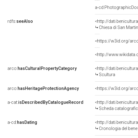
a-cd:PhotographicDo
rdfs:
seeAlso
<http://dati.benicult
Chiesa di San Marti
<https://w3id.org/ar
<http://www.wikidata
arco:
hasCulturalPropertyCategory
<http://dati.benicultu
Scultura
arco:
hasHeritageProtectionAgency
<https://w3id.org/a
a-cat:
isDescribedByCatalogueRecord
<http://dati.benicult
Scheda catalografi
a-cd:
hasDating
<http://dati.benicultu
Cronologia del bene