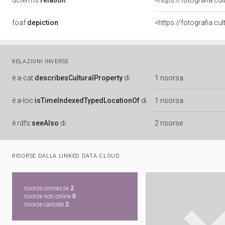
dcterms:
relation
<https://fotografia.c
foaf:
depiction
RELAZIONI INVERSE
è
a-cat:
describesCulturalProperty
di
1 risorsa
è
a-loc:
isTimeIndexedTypedLocationOf
di
1 risorsa
è
rdfs:
seeAlso
di
2 risorse
RISORSE DALLA LINKED DATA CLOUD
risorse connesse
2
risorse non online
0
risorse caricate
2