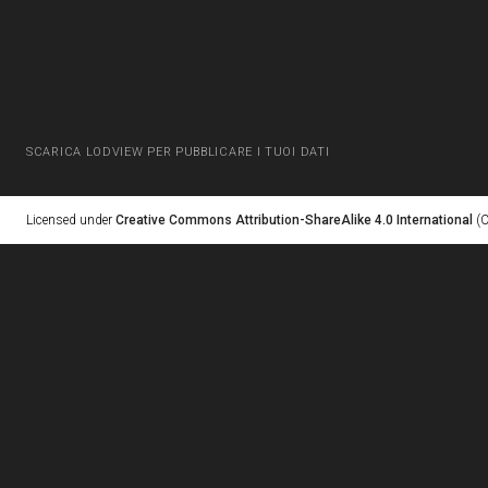
SCARICA LODVIEW PER PUBBLICARE I TUOI DATI
Licensed under
Creative Commons Attribution-ShareAlike 4.0 International
(C