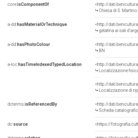
core:
isComponentOf
<http://dati.benicult
Chiesa di S. Martino
a-dd:
hasMaterialOrTechnique
<http://dati.benicultu
gelatina ai sali d'ar
a-dd:
hasPhotoColour
<http://dati.benicultu
BN
a-loc:
hasTimeIndexedTypedLocation
Localizzazione fisic
<http://dati.benicult
Localizzazione di ri
dcterms:
isReferencedBy
<http://dati.benicult
Scheda catalografi
dc:
source
<https://fotografia.c