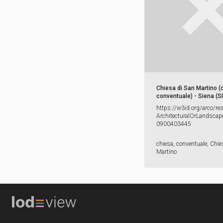
Chiesa di San Martino (
conventuale) - Siena (SI
https:​/​/​w3id.​org/​arco/​re
ArchitecturalOrLandscape
0900403445
chiesa, conventuale, Chie
Martino