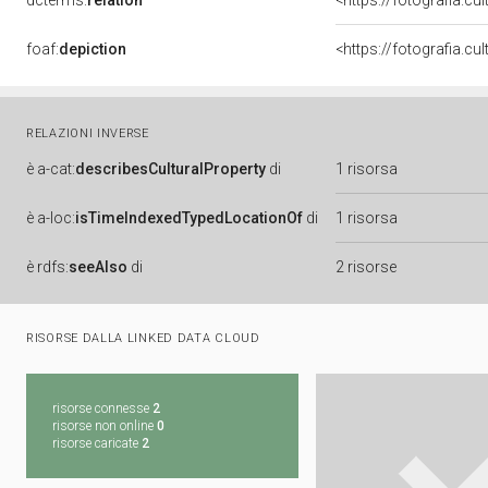
dcterms:
relation
<https://fotografia.c
foaf:
depiction
RELAZIONI INVERSE
è
a-cat:
describesCulturalProperty
di
1 risorsa
è
a-loc:
isTimeIndexedTypedLocationOf
di
1 risorsa
è
rdfs:
seeAlso
di
2 risorse
RISORSE DALLA LINKED DATA CLOUD
risorse connesse
2
risorse non online
0
risorse caricate
2