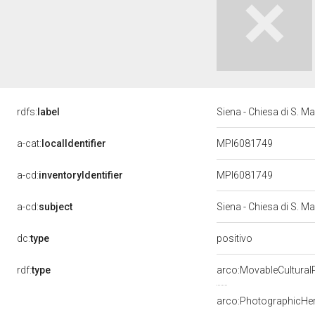
rdfs:
label
Siena - Chiesa di S. M
a-cat:
localIdentifier
MPI6081749
a-cd:
inventoryIdentifier
MPI6081749
a-cd:
subject
Siena - Chiesa di S. Ma
positivo
dc:
type
rdf:
type
arco:MovableCultural
arco:PhotographicHer