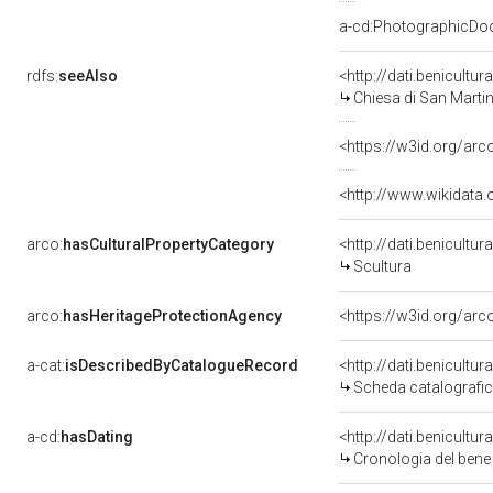
a-cd:PhotographicDo
rdfs:
seeAlso
<http://dati.benicult
Chiesa di San Marti
<https://w3id.org/ar
<http://www.wikidata
arco:
hasCulturalPropertyCategory
<http://dati.benicultu
Scultura
arco:
hasHeritageProtectionAgency
<https://w3id.org/a
a-cat:
isDescribedByCatalogueRecord
<http://dati.benicult
Scheda catalografi
a-cd:
hasDating
<http://dati.benicultu
Cronologia del bene