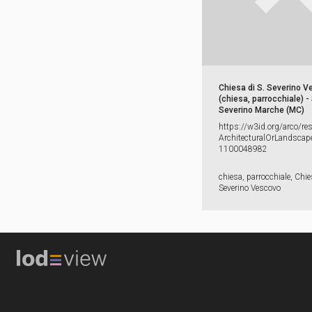
Chiesa di S. Severino 
(chiesa, parrocchiale) -
Severino Marche (MC)
https:​/​/​w3id.​org/​arco/​re
ArchitecturalOrLandscape
1100048982
chiesa, parrocchiale, Chie
Severino Vescovo