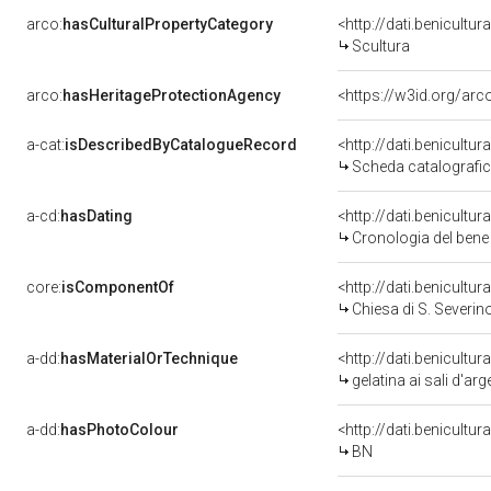
arco:
hasCulturalPropertyCategory
<http://dati.benicultu
Scultura
arco:
hasHeritageProtectionAgency
<https://w3id.org/a
a-cat:
isDescribedByCatalogueRecord
<http://dati.benicult
Scheda catalografi
a-cd:
hasDating
<http://dati.benicultu
Cronologia del bene
core:
isComponentOf
<http://dati.benicult
Chiesa di S. Severi
a-dd:
hasMaterialOrTechnique
<http://dati.benicultu
gelatina ai sali d'ar
a-dd:
hasPhotoColour
<http://dati.benicultu
BN