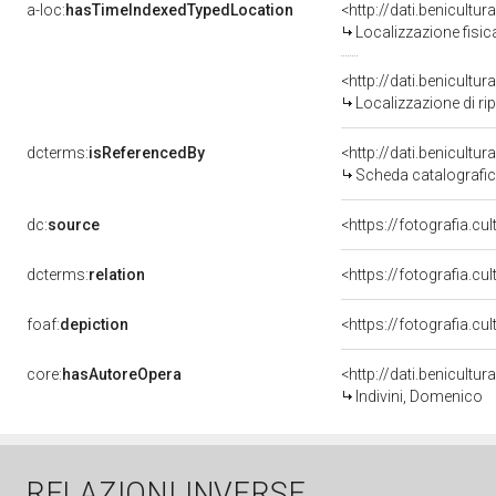
a-loc:
hasTimeIndexedTypedLocation
Localizzazione fisic
<http://dati.benicult
Localizzazione di ri
dcterms:
isReferencedBy
<http://dati.benicult
Scheda catalografi
dc:
source
<https://fotografia.c
dcterms:
relation
<https://fotografia.c
foaf:
depiction
core:
hasAutoreOpera
<http://dati.benicult
Indivini, Domenico
RELAZIONI INVERSE