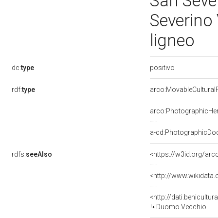
San Sever
Severino
ligneo
positivo
dc:
type
rdf:
type
arco:MovableCultural
arco:PhotographicHer
a-cd:PhotographicDo
rdfs:
seeAlso
<https://w3id.org/ar
<http://www.wikidata
<http://dati.benicult
Duomo Vecchio