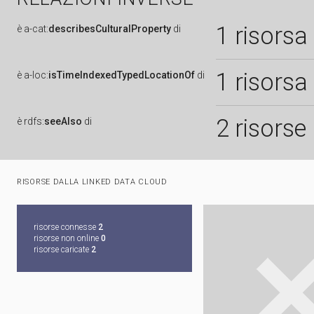
1 risorsa
è
a-cat:
describesCulturalProperty
di
1 risorsa
è
a-loc:
isTimeIndexedTypedLocationOf
di
2 risorse
è
rdfs:
seeAlso
di
RISORSE DALLA LINKED DATA CLOUD
risorse connesse
2
risorse non online
0
risorse caricate
2