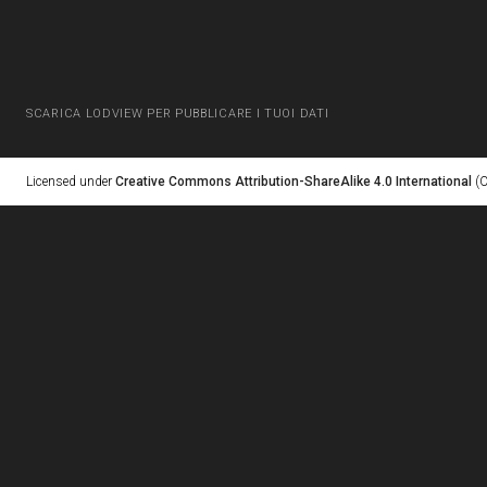
SCARICA LODVIEW PER PUBBLICARE I TUOI DATI
Licensed under
Creative Commons Attribution-ShareAlike 4.0 International
(C