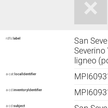
San Sever
rdfs:
label
Severino
ligneo (p
MPI6093
a-cat:
localIdentifier
MPI6093
a-cd:
inventoryIdentifier
a-cd:
subject