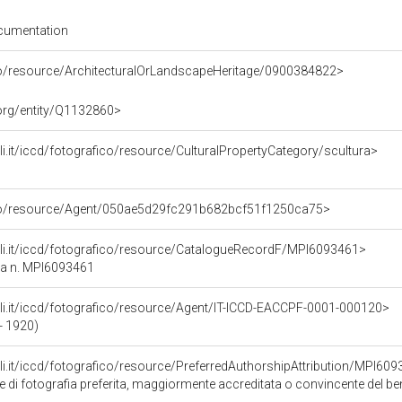
cumentation
co/resource/ArchitecturalOrLandscapeHeritage/0900384822>
.org/entity/Q1132860>
rali.it/iccd/fotografico/resource/CulturalPropertyCategory/scultura>
rco/resource/Agent/050ae5d29fc291b682bcf51f1250ca75>
urali.it/iccd/fotografico/resource/CatalogueRecordF/MPI6093461>
ca n. MPI6093461
urali.it/iccd/fotografico/resource/Agent/IT-ICCD-EACCPF-0001-000120>
 - 1920)
rali.it/iccd/fotografico/resource/PreferredAuthorshipAttribution/MPI60
re di fotografia preferita, maggiormente accreditata o convincente del b