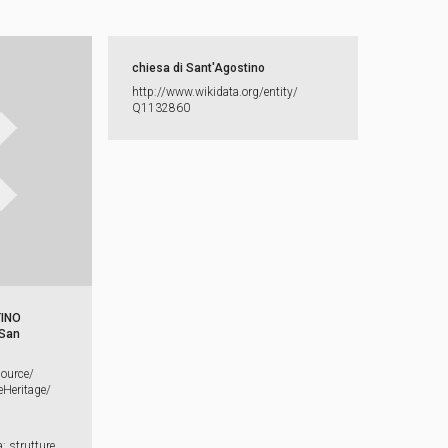
chiesa di Sant'Agostino
http:​/​/​www.​wikidata.​org/​entity/​
Q1132860
TINO
 San
source/​
Heritage/​
a; strutture