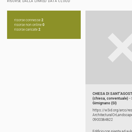
RISORSE DALLA LINKED DATA CLOUD
risorse connesse
2
risorse non online
0
risorse caricate
2
CHIESA DI SANT'AGOS
(chiesa, conventuale) -
Gimignano (SI)
https:​/​/​w3id.​org/​arco/​re
ArchitecturalOrLandscape
0900384822
Edificio con pianta ad aul