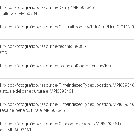
rali.it/iccd/fotografico/resource/Dating/MPI6093461>
 culturale: MPI6093461
urali.it/iccd/fotografico/resource/CulturalProperty/IT-ICCD-PHOTO-0112
o
rali.it/iccd/fotografico/resource/technique/38>
gento
rali.it/iccd/fotografico/resource/TechnicalCharacteristic/bn>
urali.it/iccd/fotografico/resource/TimeIndexedTypedLocation/MPI60934
a attuale del bene culturale: MPI6093461
urali.it/iccd/fotografico/resource/TimeIndexedTypedLocation/MPI60934
presa del bene culturale: MPI6093461
urali.it/iccd/fotografico/resource/CatalogueRecordF/MPI6093461>
ca n. MPI6093461