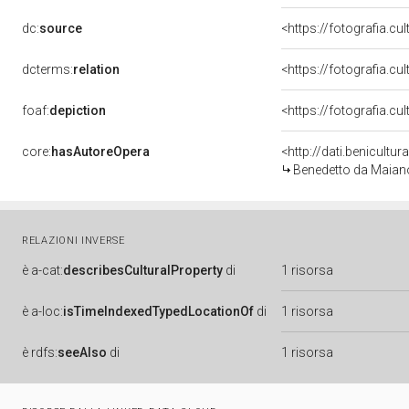
dc:
source
<https://fotografia.c
dcterms:
relation
<https://fotografia.c
foaf:
depiction
<https://fotografia.cu
core:
hasAutoreOpera
<http://dati.benicult
Benedetto da Maian
RELAZIONI INVERSE
è
a-cat:
describesCulturalProperty
di
1 risorsa
è
a-loc:
isTimeIndexedTypedLocationOf
di
1 risorsa
è
rdfs:
seeAlso
di
1 risorsa