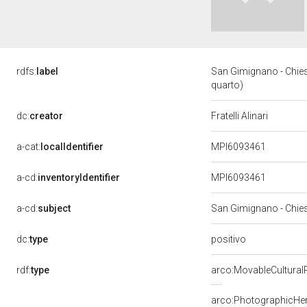
rdfs:
label
San Gimignano - Chiesa 
quarto)
dc:
creator
Fratelli Alinari
a-cat:
localIdentifier
MPI6093461
a-cd:
inventoryIdentifier
MPI6093461
a-cd:
subject
San Gimignano - Chiesa 
positivo
dc:
type
rdf:
type
arco:MovableCultural
arco:PhotographicHer