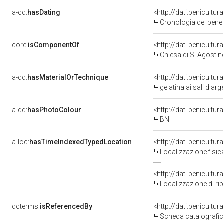
a-cd:
hasDating
<http://dati.benicultu
Cronologia del bene
core:
isComponentOf
<http://dati.benicult
Chiesa di S. Agostin
a-dd:
hasMaterialOrTechnique
<http://dati.benicultu
gelatina ai sali d'ar
a-dd:
hasPhotoColour
<http://dati.benicultu
BN
a-loc:
hasTimeIndexedTypedLocation
<http://dati.benicult
Localizzazione fisic
<http://dati.benicult
Localizzazione di ri
dcterms:
isReferencedBy
<http://dati.benicult
Scheda catalografi