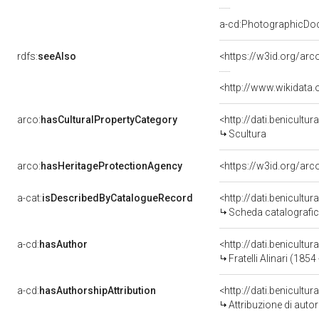
a-cd:PhotographicDo
rdfs:
seeAlso
<https://w3id.org/ar
<http://www.wikidata
arco:
hasCulturalPropertyCategory
<http://dati.benicultu
Scultura
arco:
hasHeritageProtectionAgency
<https://w3id.org/a
a-cat:
isDescribedByCatalogueRecord
<http://dati.benicult
Scheda catalografi
a-cd:
hasAuthor
<http://dati.benicult
Fratelli Alinari (1854
a-cd:
hasAuthorshipAttribution
<http://dati.benicultu
Attribuzione di auto