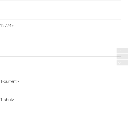
-012774>
61-current>
61-shot>