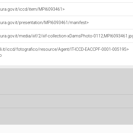
ultura.gov.it/iccd/item/MPI6093461>
ultura.gov.it/presentation/MPI6093461/manifest>
ltura.gov.it/media/iiif/2/iiif-collection-xDamsPhoto-0112;MPI6093461.jpg/
urali.it/iccd/fotografico/resource/Agent/IT-ICCD-EACCPF-0001-005195>
o