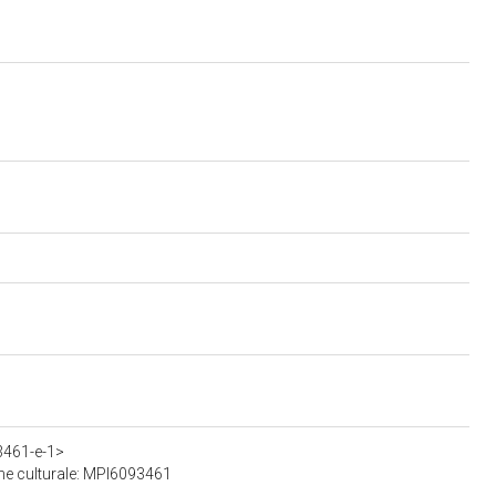
93461-e-1>
ene culturale: MPI6093461