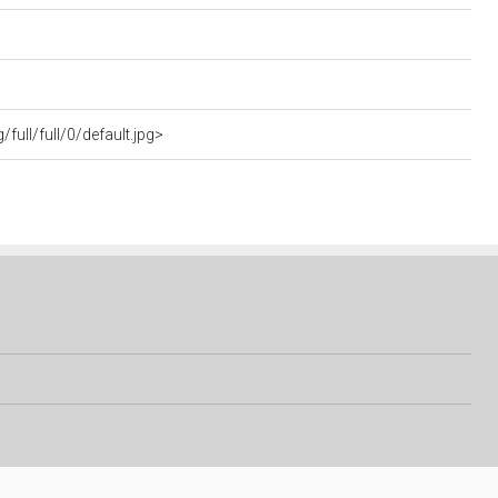
full/full/0/default.jpg>