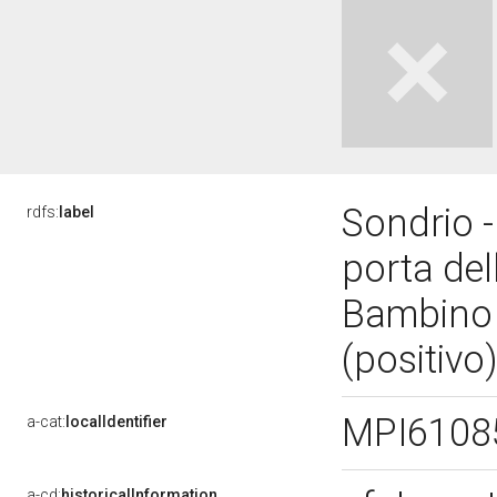
Sondrio 
rdfs:
label
porta del
Bambino e
(positivo
MPI6108
a-cat:
localIdentifier
a-cd:
historicalInformation