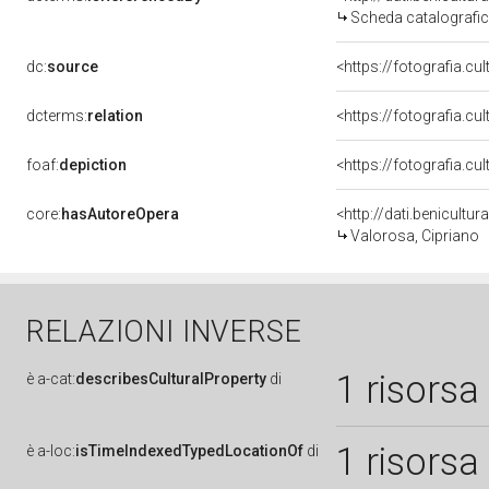
Scheda catalografi
dc:
source
<https://fotografia.c
dcterms:
relation
<https://fotografia.c
foaf:
depiction
core:
hasAutoreOpera
<http://dati.benicult
Valorosa, Cipriano
RELAZIONI INVERSE
1 risorsa
è
a-cat:
describesCulturalProperty
di
1 risorsa
è
a-loc:
isTimeIndexedTypedLocationOf
di