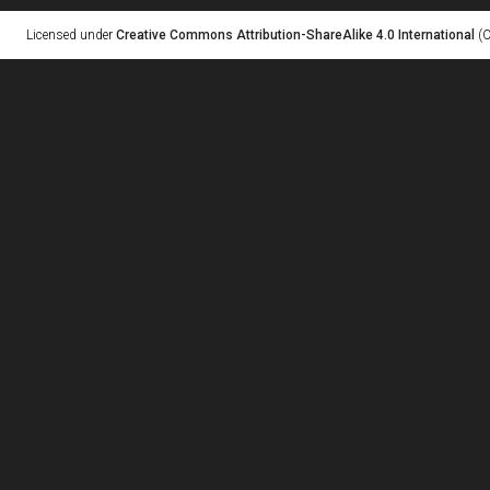
Licensed under
Creative Commons Attribution-ShareAlike 4.0 International
(C