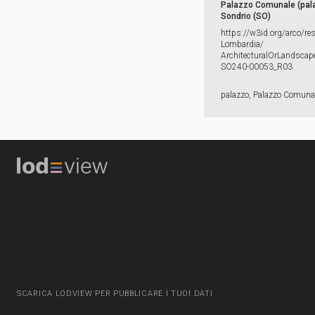
Palazzo Comunale (pala
Sondrio (SO)
https:​/​/​w3id.​org/​arco/​re
Lombardia/​
ArchitecturalOrLandscape
SO240-​00053_​R03
palazzo, Palazzo Comuna
SCARICA LODVIEW PER PUBBLICARE I TUOI DATI