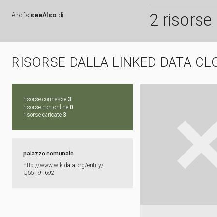
2 risorse
è
rdfs:
seeAlso
di
RISORSE DALLA LINKED DATA CL
risorse connesse
3
risorse non online
0
risorse caricate
3
palazzo comunale
http:​/​/​www.​wikidata.​org/​entity/​
Q55191692