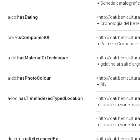
Scheda catalografi
a-cd:
hasDating
<http://dati.benicultu
Cronologia del bene
core:
isComponentOf
<http://dati.benicult
Palazzo Comunale
a-dd:
hasMaterialOrTechnique
<http://dati.benicultu
gelatina ai sali d'ar
a-dd:
hasPhotoColour
<http://dati.benicultu
BN
a-loc:
hasTimeIndexedTypedLocation
Localizzazione fisic
<http://dati.benicult
Localizzazione di ri
dcterms:
isReferencedBy
<http://dati.benicult