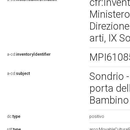
cfr:Invent
Ministero
Direzione
arti, IX 
MPI6108
a-cd:
inventoryIdentifier
Sondrio 
a-cd:
subject
porta del
Bambino e
positivo
dc:
type
rdf:
type
arco:MovableCultural