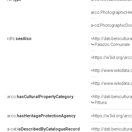
arco:PhotographicHer
a-cd:PhotographicDo
rdfs:
seeAlso
<http://dati.benicult
Palazzo Comunale
<https://w3id.org/ar
<http://www.wikidata
<http://www.wikidata
arco:
hasCulturalPropertyCategory
<http://dati.benicultu
Pittura
arco:
hasHeritageProtectionAgency
<https://w3id.org/a
a-cat:
isDescribedByCatalogueRecord
<http://dati.benicult