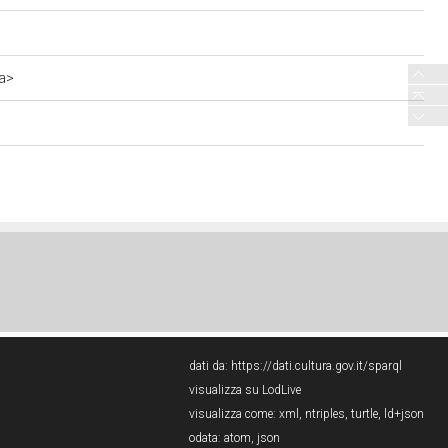
9a>
dati da:
https://dati.cultura.gov.it/sparql
visualizza su LodLive
visualizza come:
xml
,
ntriples
,
turtle
,
ld+json
odata:
atom
,
json