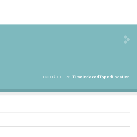
TimeIndexedTypedLocation
ENTITÀ DI TIPO: