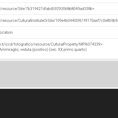
rco/resource/Site/7b319427dfabd59293068b8049ad338b>
o/resource/CulturalInstituteOrSite/109e4b04400f61f9170aef7c0e859b
Location
rali.it/iccd/fotografico/resource/CulturalProperty/MPI6074339>
'Ammiraglio, veduta (positivo) (sec. XX primo quarto)