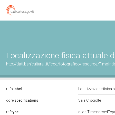
Localizzazione fisica attuale 
http://dati.beniculturali.it/iccd/fotografico/resource/Tim
rdfs:
label
Localizzazione fisica 
core:
specifications
Sala C, sciolte
rdf:
type
a-loc:TimeIndexedTyp