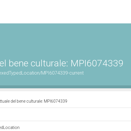
del bene culturale: MPI6074339
eIndexedTypedLocation/MPI6074339-current
attuale del bene culturale: MPI6074339
edLocation