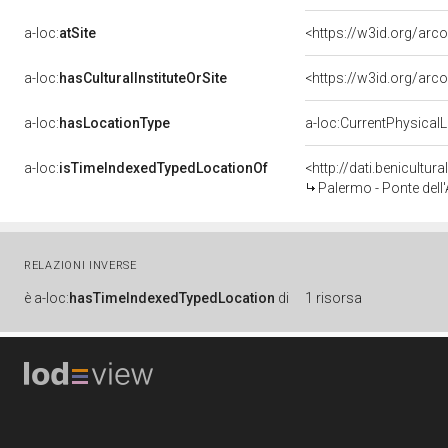
a-loc:
atSite
<https://w3id.org/a
a-loc:
hasCulturalInstituteOrSite
<https://w3id.org/arc
a-loc:
hasLocationType
a-loc:CurrentPhysical
a-loc:
isTimeIndexedTypedLocationOf
<http://dati.benicultu
Palermo - Ponte dell
RELAZIONI INVERSE
è
a-loc:
hasTimeIndexedTypedLocation
di
1 risorsa