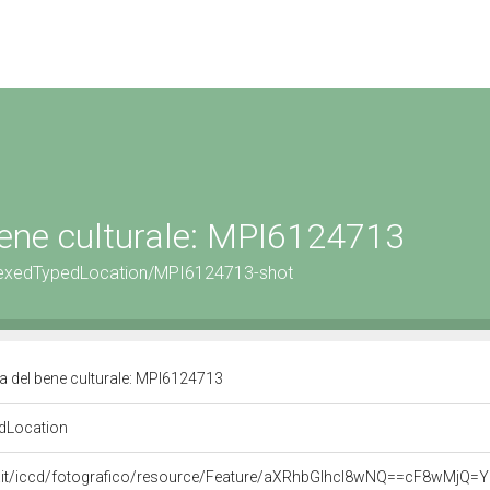
 bene culturale: MPI6124713
eIndexedTypedLocation/MPI6124713-shot
sa del bene culturale: MPI6124713
dLocation
urali.it/iccd/fotografico/resource/Feature/aXRhbGlhcl8wNQ==cF8wM