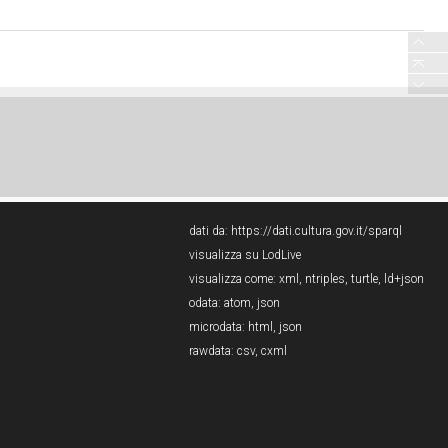
dati da:
https://dati.cultura.gov.it/sparql
visualizza su LodLive
visualizza come:
xml
,
ntriples
,
turtle
,
ld+json
odata:
atom
,
json
microdata:
html
,
json
rawdata:
csv
,
cxml