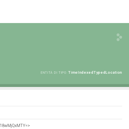
TimeIndexedTypedLocation
ENTITÀ DI TIPO:
jQ=Y18wMjQxMTY=>