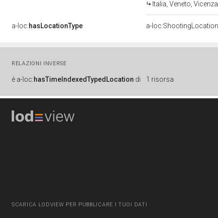
Italia, Veneto, Vicenz
a-loc:
hasLocationType
a-loc:ShootingLocatio
RELAZIONI INVERSE
è
a-loc:
hasTimeIndexedTypedLocation
di
1 risorsa
SCARICA LODVIEW PER PUBBLICARE I TUOI DATI