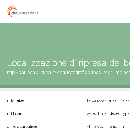
Localizzazione di ripresa del
http://dati.beniculturali.it/iccd/fotografico/resource/Tim
rdfs:
label
Localizzazione di ripre
rdf:
type
a-loc:TimeIndexedType
a-loc:
atLocation
<http://dati.benicult