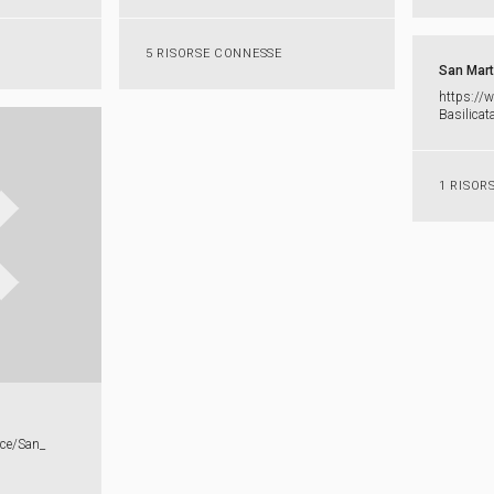
5 RISORSE CONNESSE
San Mart
https:​/​/​
Basilicata
1 RISOR
rce/​San_​