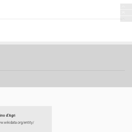
ino d'Agri
ww.​wikidata.​org/​entity/​