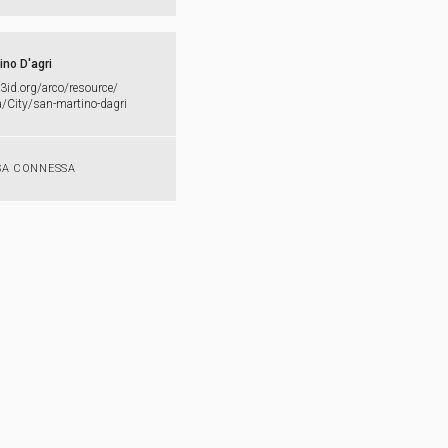
ino D'agri
w3id.​org/​arco/​resource/​
/​City/​san-​martino-​dagri
SA CONNESSA