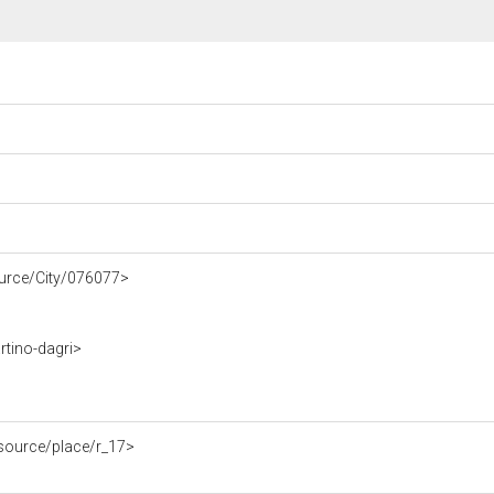
source/City/076077>
rtino-dagri>
resource/place/r_17>