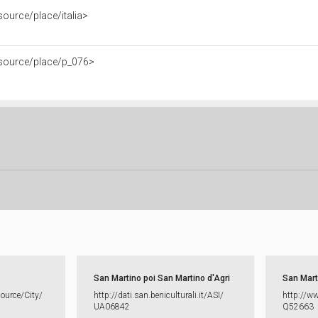
esource/place/italia>
/resource/place/p_076>
San Martino poi San Martino d'Agri
San Mart
source/​City/​
http:​/​/​dati.​san.​beniculturali.​it/​ASI/​
http:​/​/​w
UA06842
Q52663