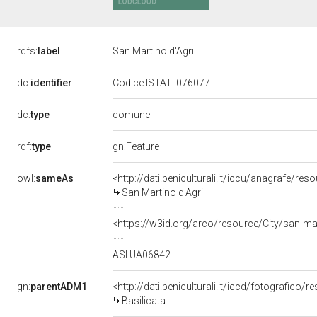
rdfs:
label
San Martino d'Agri
dc:
identifier
Codice ISTAT: 076077
comune
dc:
type
rdf:
type
gn:Feature
owl:
sameAs
<http://dati.beniculturali.it/iccu/anagrafe/re
San Martino d'Agri
<https://w3id.org/arco/resource/City/san-ma
ASI:UA06842
gn:
parentADM1
<http://dati.beniculturali.it/iccd/fotografico/
Basilicata