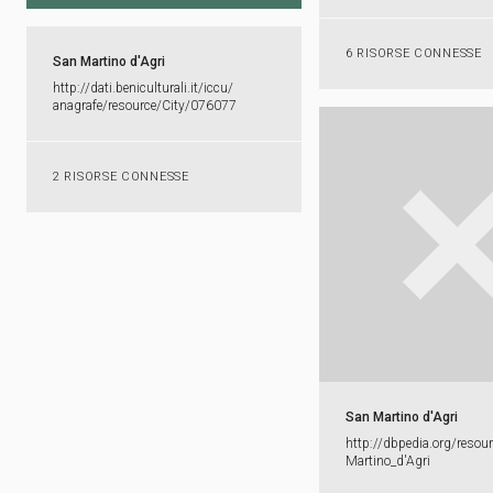
6 RISORSE CONNESSE
San Martino d'Agri
http:​/​/​dati.​beniculturali.​it/​iccu/​
anagrafe/​resource/​City/​076077
2 RISORSE CONNESSE
San Martino d'Agri
http:​/​/​dbpedia.​org/​resou
Martino_​d'​Agri