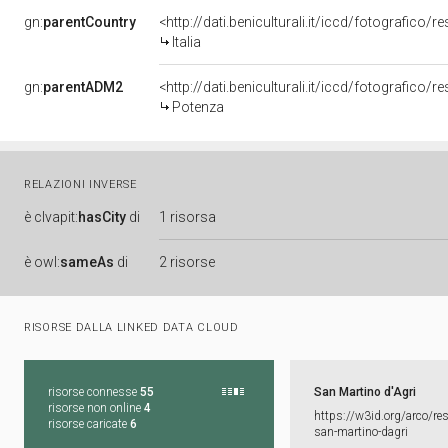
gn:
parentCountry
<http://dati.beniculturali.it/iccd/fotografico/r
Italia
gn:
parentADM2
<http://dati.beniculturali.it/iccd/fotografico
Potenza
RELAZIONI INVERSE
è
clvapit:
hasCity
di
1 risorsa
è
owl:
sameAs
di
2 risorse
RISORSE DALLA LINKED DATA CLOUD
risorse connesse
55
San Martino d'Agri
risorse non online
4
https:​/​/​w3id.​org/​arco/​re
risorse caricate
6
san-​martino-​dagri