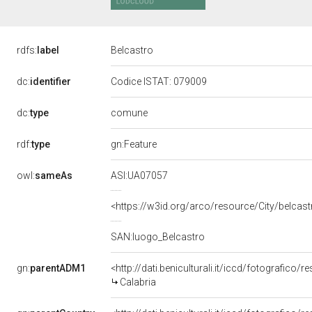
rdfs:
label
Belcastro
dc:
identifier
Codice ISTAT: 079009
comune
dc:
type
rdf:
type
gn:Feature
owl:
sameAs
ASI:UA07057
<https://w3id.org/arco/resource/City/belcas
SAN:luogo_Belcastro
gn:
parentADM1
<http://dati.beniculturali.it/iccd/fotografico/
Calabria