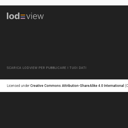
SCARICA LODVIEW PER PUBBLICARE I TUOI DATI
Licensed under
Creative Commons Attribution-ShareAlike 4.0 International
(C