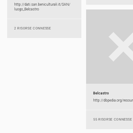
http:​/​/​dati.​san.​beniculturali.​it/​SAN/​
luogo_​Belcastro
2 RISORSE CONNESSE
Belcastro
http:​/​/​dbpedia.​org/​reso
55 RISORSE CONNESSE