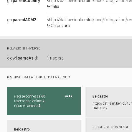
gn:
parentCountry
<http://dati.beniculturali.it/iccd/fotografico/r
Italia
gn:
parentADM2
<http://dati.beniculturali.it/iccd/fotografico
Catanzaro
RELAZIONI INVERSE
è
owl:
sameAs
di
1 risorsa
RISORSE DALLA LINKED DATA CLOUD
risorse connesse
60
Belcastro
risorse non online
2
http:​/​/​dati.​san.​benicultura
risorse caricate
4
UA07057
5 RISORSE CONNESSE
Belcastro