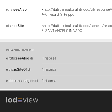
rdfs:
seeAlso
<http://dati.beniculturali.it/iccd/cf/resour
Chiesa di S. Filippo
cis:
hasSite
<http://dati.beniculturali.it/iccd/schede/re
SANT'ANGELO IN VADO
RELAZIONI INVERSE
è
rdfs:
seeAlso
di
1 risorsa
è
cis:
isSiteOf
di
1 risorsa
è
dcterms:
subject
di
1 risorsa