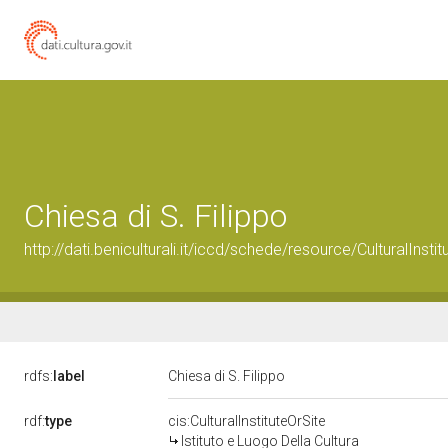
Chiesa di S. Filippo
http://dati.beniculturali.it/iccd/schede/resource/CulturalIns
rdfs:
label
Chiesa di S. Filippo
rdf:
type
cis:CulturalInstituteOrSite
Istituto e Luogo Della Cultura