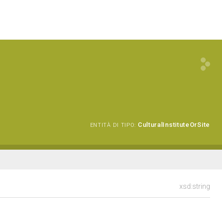
CulturalInstituteOrSite
ENTITÀ DI TIPO:
xsd:string