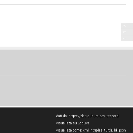
dati da:
https://dati.cultura.gov.it/sparql
visualizza su LodLive
visualizza come:
xml
,
ntriples
,
turtle
,
ld+json