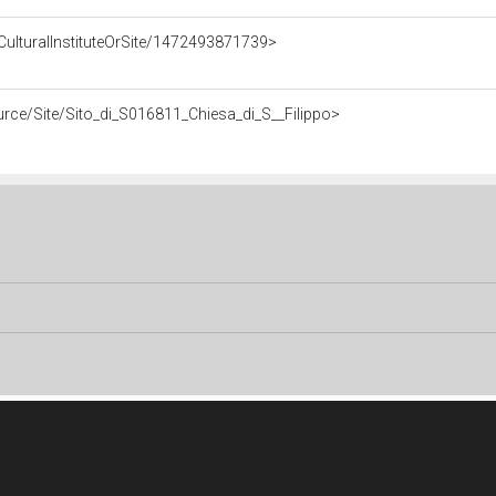
ce/CulturalInstituteOrSite/1472493871739>
source/Site/Sito_di_S016811_Chiesa_di_S__Filippo>