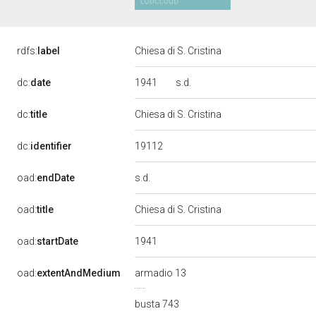
rdfs:
label
Chiesa di S. Cristina
1941
s.d.
dc:
date
dc:
title
Chiesa di S. Cristina
19112
dc:
identifier
s.d.
oad:
endDate
oad:
title
Chiesa di S. Cristina
1941
oad:
startDate
oad:
extentAndMedium
armadio 13
busta 743