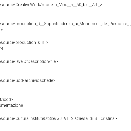
de/resource/CreativeWork/modello_Mod__n__50_bis__Arti_>
de/resource/production_R__Soprintendenza_ai_Monumenti_del_Piemonte_-
re
e/resource/production_s_n_>
re
resource/levelOfDescription/file>
e/resource/uod/archivioschede>
nt/iccd>
ocumentazione
/resource/CulturalInstituteOrSite/S019112_Chiesa_di_S__Cristina>