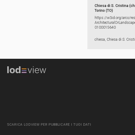
Chiesa di S. Cristina (ch
Torino (TO)
https:​/​/​w3id.​org/​arco/​re
ArchitecturalOrLandscape
0100015640
chiesa, Chiesa di S. Crist
SCARICA LODVIEW PER PUBBLICARE I TUOI DATI