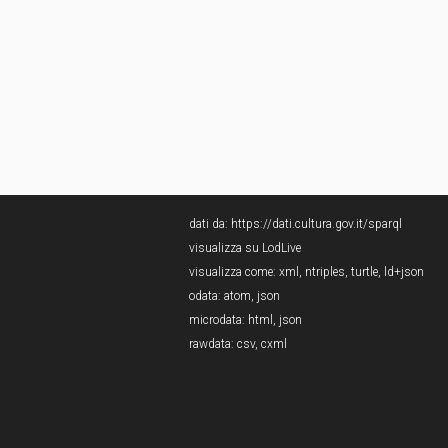
dati da:
https://dati.cultura.gov.it/sparql
visualizza su LodLive
visualizza come:
xml
,
ntriples
,
turtle
,
ld+json
odata:
atom
,
json
microdata:
html
,
json
rawdata:
csv
,
cxml