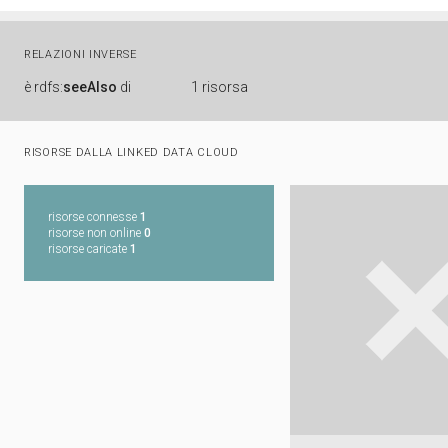
RELAZIONI INVERSE
è
rdfs:
seeAlso
di
1 risorsa
RISORSE DALLA LINKED DATA CLOUD
risorse connesse
1
risorse non online
0
risorse caricate
1