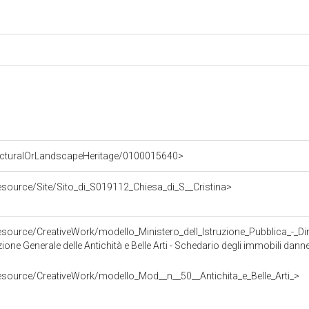
tecturalOrLandscapeHeritage/0100015640>
e/resource/Site/Sito_di_S019112_Chiesa_di_S__Cristina>
zione Generale delle Antichità e Belle Arti - Schedario degli immobili danneg
e/resource/CreativeWork/modello_Mod__n__50__Antichita_e_Belle_Arti_>