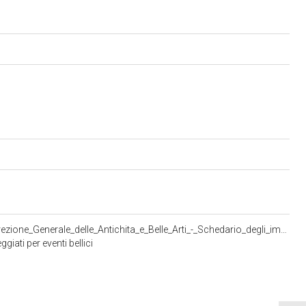
<http://dati.beniculturali.it/iccd/schede/resource/CreativeWork/modello_Ministero_dell_Istruzione_Pubblica_-_Direzione_Generale_delle_Antichita_e_Belle_Arti_-_Schedario_degli_immobili_danneggiati_per_eventi_bellici>
giati per eventi bellici