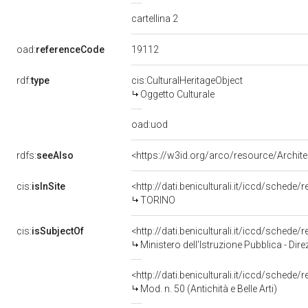
cartellina 2
19112
oad:
referenceCode
rdf:
type
cis:CulturalHeritageObject
Oggetto Culturale
oad:uod
rdfs:
seeAlso
<https://w3id.org/arco/resource/Archi
cis:
isInSite
<http://dati.beniculturali.it/iccd/sched
TORINO
cis:
isSubjectOf
Ministero dell'Istruzione Pubblica - Dire
<http://dati.beniculturali.it/iccd/sched
Mod. n. 50 (Antichità e Belle Arti)