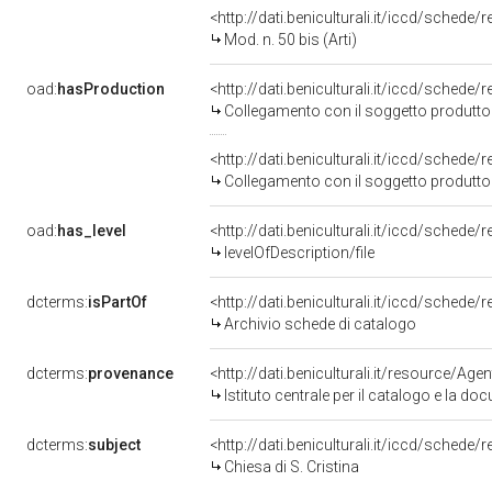
<http://dati.beniculturali.it/iccd/sche
Mod. n. 50 bis (Arti)
oad:
hasProduction
<http://dati.beniculturali.it/iccd/sche
Collegamento con il soggetto produtto
<http://dati.beniculturali.it/iccd/sched
Collegamento con il soggetto produtto
oad:
has_level
<http://dati.beniculturali.it/iccd/schede/
levelOfDescription/file
dcterms:
isPartOf
<http://dati.beniculturali.it/iccd/sched
Archivio schede di catalogo
dcterms:
provenance
<http://dati.beniculturali.it/resource/Age
Istituto centrale per il catalogo e la d
dcterms:
subject
<http://dati.beniculturali.it/iccd/schede
Chiesa di S. Cristina