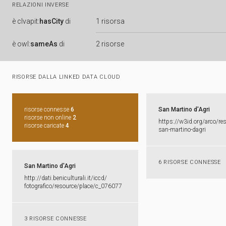
RELAZIONI INVERSE
è
clvapit:
hasCity
di
1 risorsa
è
owl:
sameAs
di
2 risorse
RISORSE DALLA LINKED DATA CLOUD
risorse connesse
6
San Martino d'Agri
risorse non online
2
https:​/​/​w3id.​org/​arco/​re
risorse caricate
4
san-​martino-​dagri
6 RISORSE CONNESSE
San Martino d'Agri
http:​/​/​dati.​beniculturali.​it/​iccd/​
fotografico/​resource/​place/​c_​076077
3 RISORSE CONNESSE