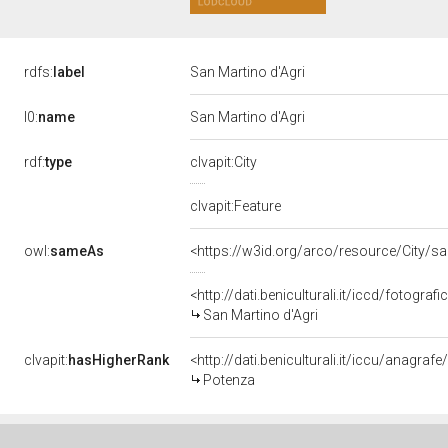
rdfs:
label
San Martino d'Agri
l0:
name
San Martino d'Agri
rdf:
type
clvapit:City
clvapit:Feature
owl:
sameAs
<https://w3id.org/arco/resource/City/sa
<http://dati.beniculturali.it/iccd/fotogr
San Martino d'Agri
clvapit:
hasHigherRank
<http://dati.beniculturali.it/iccu/anagra
Potenza