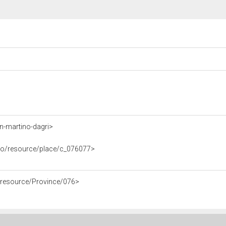
n-martino-dagri>
afico/resource/place/c_076077>
fe/resource/Province/076>