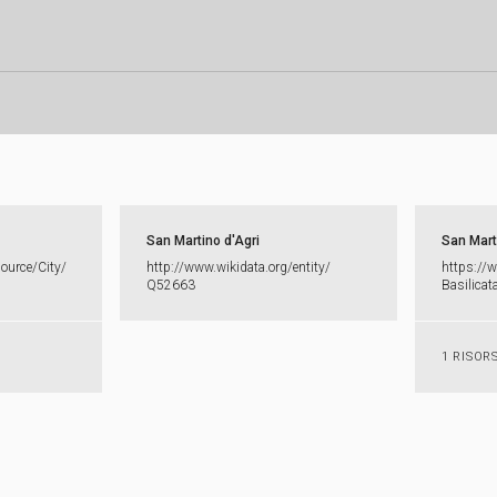
San Martino d'Agri
San Mart
source/​City/​
http:​/​/​www.​wikidata.​org/​entity/​
https:​/​/​
Q52663
Basilicata
1 RISOR