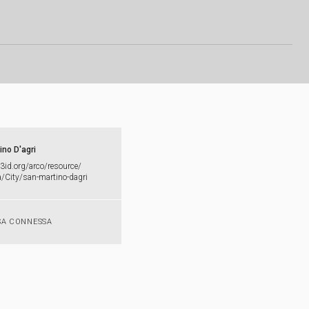
ino D'agri
w3id.​org/​arco/​resource/​
/​City/​san-​martino-​dagri
SA CONNESSA