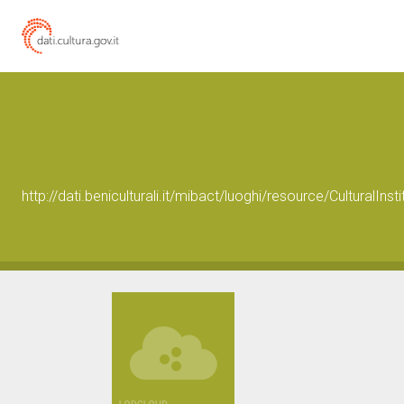
http://dati.beniculturali.it/mibact/luoghi/resource/CulturalIns