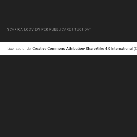
SCARICA LODVIEW PER PUBBLICARE I TUOI DATI
Licensed under
Creative Commons Attribution-ShareAlike 4.0 International
(C