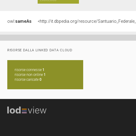
owl:
sameAs
<http://it.dbpedia.org/resource/Santuario_Federale
RISORSE DALLA LINKED DATA CLOUD
risorse connesse
1
risorse non online
1
risorse caricate
0