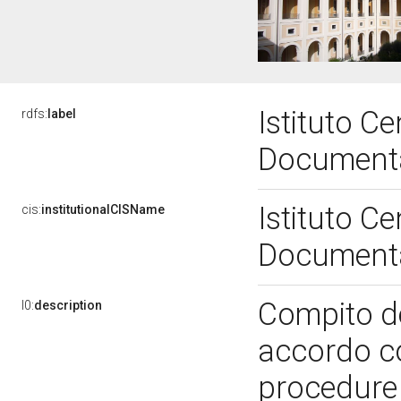
Istituto Ce
rdfs:
label
Document
Istituto Ce
cis:
institutionalCISName
Document
Compito de
l0:
description
accordo co
procedure 