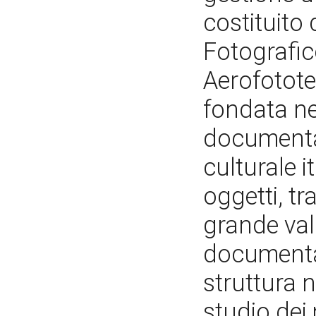
costituito 
Fotografic
Aerofotote
fondata nel
documentaz
culturale i
oggetti, tra
grande valo
documentar
struttura n
studio dei 