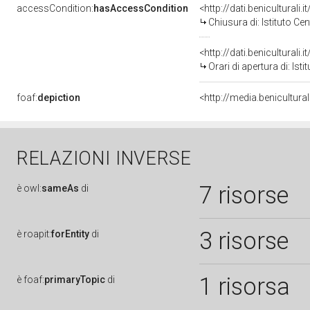
accessCondition:
hasAccessCondition
<http://dati.benicultura
Chiusura di: Istituto Ce
Orari di apertura di: Is
foaf:
depiction
RELAZIONI INVERSE
7 risorse
è
owl:
sameAs
di
3 risorse
è
roapit:
forEntity
di
1 risorsa
è
foaf:
primaryTopic
di