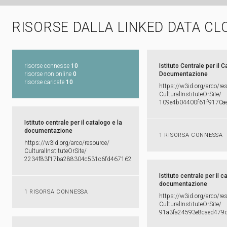
RISORSE DALLA LINKED DATA CL
risorse connesse
10
Istituto Centrale per il C
risorse non online
0
Documentazione
risorse caricate
10
https:​/​/​w3id.​org/​arco/​re
CulturalInstituteOrSite/​
109e4b04400f61f9170a
Istituto centrale per il catalogo e la
documentazione
1 RISORSA CONNESSA
https:​/​/​w3id.​org/​arco/​resource/​
CulturalInstituteOrSite/​
2234f83f17ba288304c531c6fd467162
Istituto centrale per il c
documentazione
1 RISORSA CONNESSA
https:​/​/​w3id.​org/​arco/​re
CulturalInstituteOrSite/​
91a3fa24593e8caed479