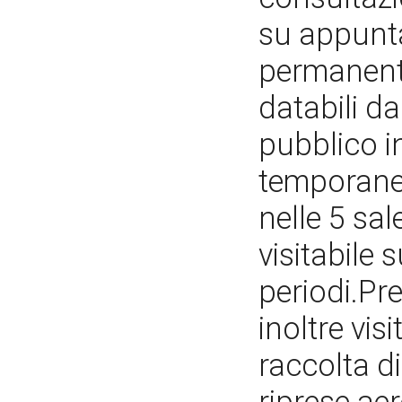
su appunt
permanent
databili d
pubblico i
temporanee
nelle 5 sal
visitabile
periodi.Pr
inoltre vi
raccolta di