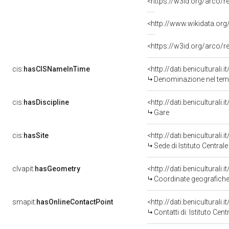
<https://w3id.org/arco/
<http://www.wikidata.or
<https://w3id.org/arco/
cis:
hasCISNameInTime
<http://dati.benicultura
Denominazione nel tempo
cis:
hasDiscipline
<http://dati.benicultural
Gare
cis:
hasSite
<http://dati.benicultural
Sede di Istituto Central
clvapit:
hasGeometry
Coordinate geografiche 
smapit:
hasOnlineContactPoint
Contatti di: Istituto Ce