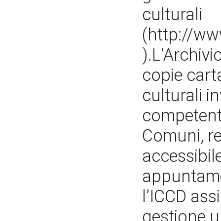
culturali
(http://ww
).L’Archiv
copie cart
culturali i
competenti
Comuni, red
accessibil
appuntamen
l’ICCD ass
gestione u