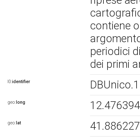
riprese aer
cartografic
contiene o
argomento 
periodici d
dei primi a
DBUnico.
l0:
identifier
12.47639
geo:
long
41.88622
geo:
lat