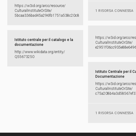
https:​/​/​w3id.​org/​arco/​resource/​
CulturalInstituteOrSite/​
1 RISORSA CONNESSA
5bcaa336bad45a296fb1751a538c20c8
https:​/​/​w3id.​org/​arco/​re
Istituto centrale per il catalogo e la
CulturalInstituteOrSite/​
documentazione
e2951f06cc935e88e649
http:​/​/​www.​wikidata.​org/​entity/​
Q55673250
Istituto Centrale per il C
Documentazione
https:​/​/​w3id.​org/​arco/​re
CulturalInstituteOrSite/​
c75a208b4a3d58567ef37
1 RISORSA CONNESSA