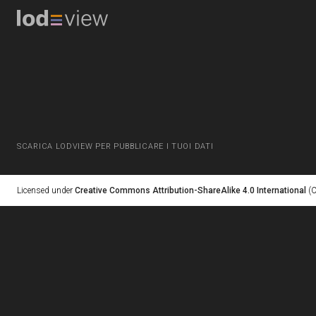
SCARICA LODVIEW PER PUBBLICARE I TUOI DATI
Licensed under
Creative Commons Attribution-ShareAlike 4.0 International
(C