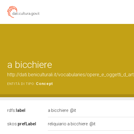
a bicchiere
http://dati.beniculturali.it/vocabularies/opere_e_oggetti_d_
Concept
ENTITÀ DI TIPO:
rdfs:
label
a bicchiere
@it
skos:
prefLabel
reliquiario a bicchiere
@it