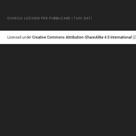
SCARICA LODVIEW PER PUBBLICARE I TUOI DATI
Licensed under
Creative Commons Attribution-ShareAlike 4.0 International
(C