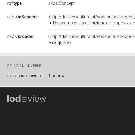
rdf:
type
skos:Concept
skos:
inScheme
<http://dati.beniculturali.it/vocabularies/oper
Thesaurus per la definizione delle opere e deg
skos:
broader
<http://dati.beniculturali.it/vocabularies/op
reliquiario
RELAZIONI INVERSE
è
skos:
narrower
di
1 risorsa