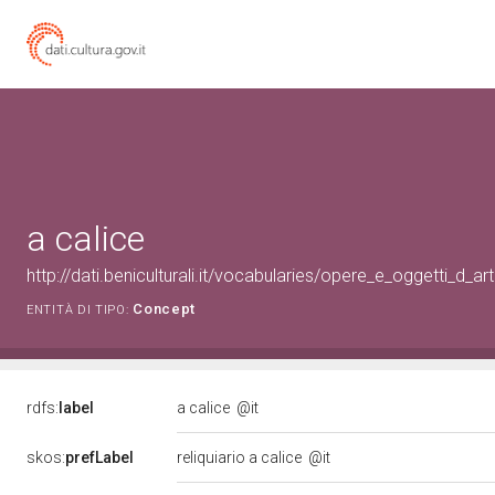
a calice
http://dati.beniculturali.it/vocabularies/opere_e_oggetti_d_
Concept
ENTITÀ DI TIPO:
rdfs:
label
a calice
@it
skos:
prefLabel
reliquiario a calice
@it