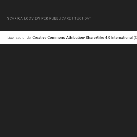
SCARICA LODVIEW PER PUBBLICARE I TUOI DATI
Licensed under
Creative Commons Attribution-ShareAlike 4.0 International
(C