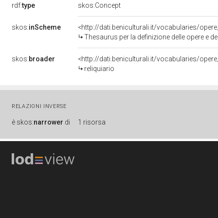
rdf:
type
skos:Concept
skos:
inScheme
<http://dati.beniculturali.it/vocabularies/oper
Thesaurus per la definizione delle opere e deg
skos:
broader
<http://dati.beniculturali.it/vocabularies/op
reliquiario
RELAZIONI INVERSE
è
skos:
narrower
di
1 risorsa