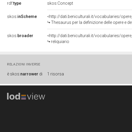
rdf:
type
skos:Concept
skos:
inScheme
<http://dati.beniculturali.it/vocabularies/oper
Thesaurus per la definizione delle opere e deg
skos:
broader
<http://dati.beniculturali.it/vocabularies/op
reliquiario
RELAZIONI INVERSE
è
skos:
narrower
di
1 risorsa