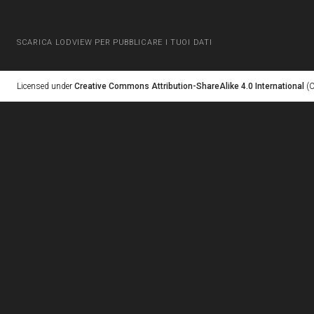
SCARICA LODVIEW PER PUBBLICARE I TUOI DATI
Licensed under
Creative Commons Attribution-ShareAlike 4.0 International
(C