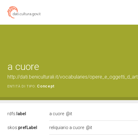
a cuore
http://dati.beniculturali.it/vocabularies/opere_e_oggetti_d_
Concept
ENTITÀ DI TIPO:
rdfs:
label
a cuore
@it
skos:
prefLabel
reliquiario a cuore
@it