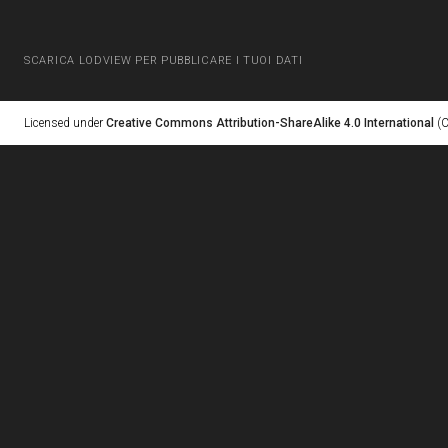
SCARICA LODVIEW PER PUBBLICARE I TUOI DATI
Licensed under
Creative Commons Attribution-ShareAlike 4.0 International
(C