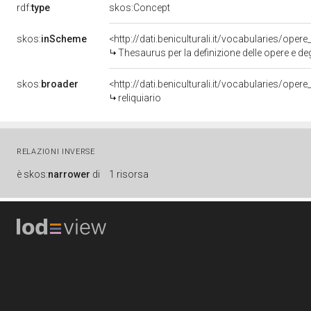
rdf:
type
skos:Concept
skos:
inScheme
<http://dati.beniculturali.it/vocabularies/oper
Thesaurus per la definizione delle opere e degl
skos:
broader
<http://dati.beniculturali.it/vocabularies/ope
reliquiario
RELAZIONI INVERSE
è
skos:
narrower
di
1 risorsa