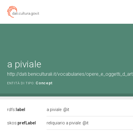
a piviale
http://dati.beniculturali.it/vocabularies/opere_e_oggetti_d_
Concept
ENTITÀ DI TIPO:
rdfs:
label
a piviale
@it
skos:
prefLabel
reliquiario a piviale
@it